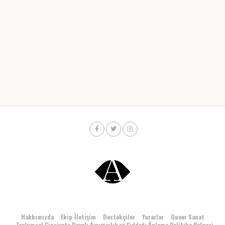
Hakkımızda
Ekip-İletişim
Destekçiler
Yazarlar
Queer Sanat
Toplumsal Cinsiyete Dayalı Ayrımcılık ve Şiddeti Önleme Politika Belgesi