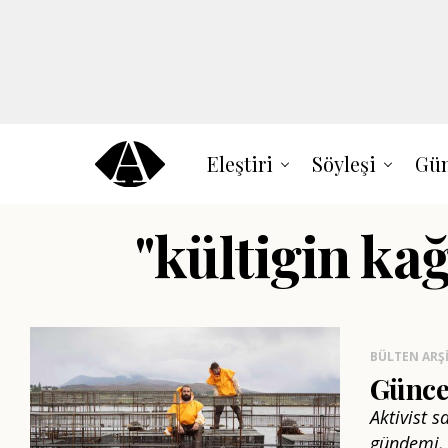
Eleştiri
Söyleşi
Gün
"kültigin kağ
BÜLTEN ARŞI
Güncel
Aktivist 
gündemi, e