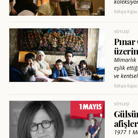
koleksiyo
Kültigin Kağan
SÖYLEŞI
Pınar 
üzeri
Mimarlık 
eşlik etti
ve kentsel
Kültigin Kağan
SÖYLEŞI
Gülsü
afişle
1977 1 May