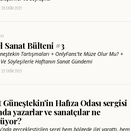
28 EKIM 2021
VI
 Sanat Bülteni #3
eştekin Tartışmaları + OnlyFans'te Müze Olur Mu? +
er Ve Söyleşilerle Haftanın Sanat Gündemi
22 EKIM 2021
Güneştekin’in Hafıza Odası sergisi
da yazarlar ve sanatçılar ne
üyor?
'nda gerçekleştirilen sergi hem bölgede ilgi yarattı, hem