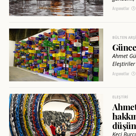
Argonotlar
BÜLTEN ARŞI
Güncel
Ahmet Gün
Eleştiril
Argonotlar
ELEŞTIRI
Ahmet 
hakkın
düşün
Keçi Burcu