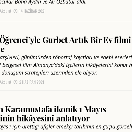
ncular Baha Aydın ve Ali Özbatur aldı.
 Akbulut
14 HAZIRAN 2021
Öğrenci’yle Gurbet Artık Bir Ev filmi
ne
arşivleri, günümüzden röportaj kayıtları ve edebi eserler
ği belgesel film Almanya’daki işçilerin hikâyelerini konut 
 dönüşüm stratejileri üzerinden ele alıyor.
 Akbulut
2 HAZIRAN 2021
n Karamustafa ikonik 1 Mayıs
rinin hikâyesini anlatıyor
ıs'ı için ürettiği afişler emekçi tarihinin en güçlü görsell