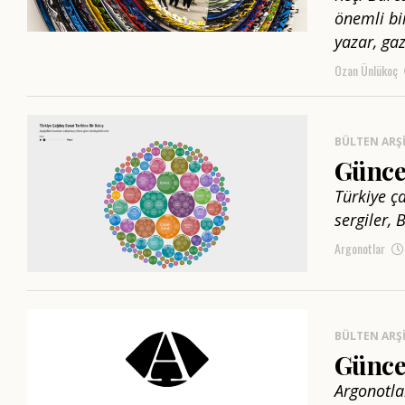
önemli bir
yazar, gaz
Ozan Ünlükoç
BÜLTEN ARŞI
Günce
Türkiye ç
sergiler,
Argonotlar
BÜLTEN ARŞI
Güncel
Argonotla