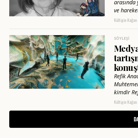
arasında 
ve hareket
Kültigin Kağan
SÖYLEŞI
Medya 
tartış
konuş
Refik Ana
Muhtemele
kimdir Ref
Kültigin Kağan
D