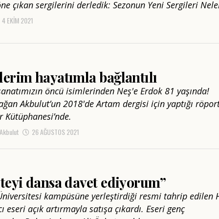
ne çıkan sergilerini derledik: Sezonun Yeni Sergileri Nele
4 EKIM 2021
erim hayatımla bağlantılı
 sanatımızın öncü isimlerinden Neş'e Erdok 81 yaşında!
Kağan Akbulut’un 2018'de Artam dergisi için yaptığı röpor
r Kütüphanesi’nde.
 Akbulut
26 AĞUSTOS 2021
iteyi dansa davet ediyorum”
Üniversitesi kampüsüne yerleştirdiği resmi tahrip edilen H
 eseri açık artırmayla satışa çıkardı. Eseri genç