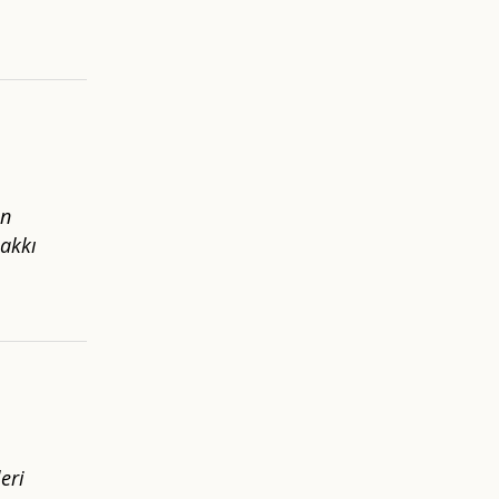
in
hakkı
eri