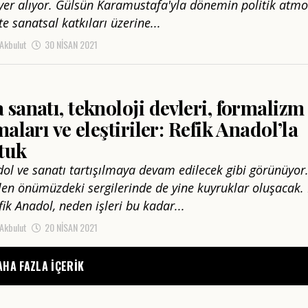
yer alıyor. Gülsün Karamustafa'yla dönemin politik atmo
e sanatsal katkıları üzerine...
 Akbulut
30 NISAN 2021
sanatı, teknoloji devleri, formalizm
maları ve eleştiriler: Refik Anadol’la
tuk
dol ve sanatı tartışılmaya devam edilecek gibi görünüyor
n önümüzdeki sergilerinde de yine kuyruklar oluşacak. 
ik Anadol, neden işleri bu kadar...
 Akbulut
20 NISAN 2021
AHA FAZLA IÇERIK