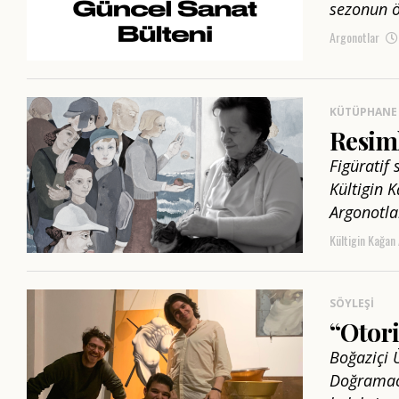
sezonun ö
Argonotlar
KÜTÜPHANE
Resiml
Figüratif
Kültigin 
Argonotla
Kültigin Kağan
SÖYLEŞI
“Otor
Boğaziçi 
Doğramacı