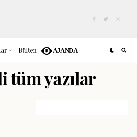
lar
Bülten
li tüm yazılar