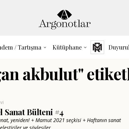
dem / Tartışma
Kütüphane
Duyuru
an akbulut" etiket
VI
 Sanat Bülteni #4
sanat, yeniden! + Mamut 2021 seçkisi + Haftanın sanat
leştiriler ve söyleşiler