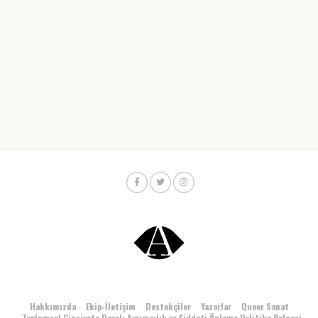
Hakkımızda
Ekip-İletişim
Destekçiler
Yazarlar
Queer Sanat
Toplumsal Cinsiyete Dayalı Ayrımcılık ve Şiddeti Önleme Politika Belgesi