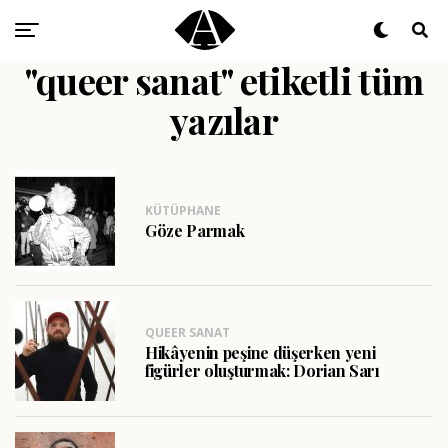
"queer sanat" etiketli tüm
yazılar
KÜTÜPHANE
Göze Parmak
QUEER SANAT
Hikâyenin peşine düşerken yeni
figürler oluşturmak: Dorian Sarı