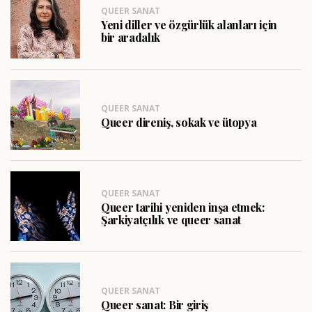
QUEER SANAT
Yeni diller ve özgürlük alanları için
bir aradalık
QUEER SANAT
Queer direniş, sokak ve ütopya
QUEER SANAT
Queer tarihi yeniden inşa etmek:
Şarkiyatçılık ve queer sanat
QUEER SANAT
Queer sanat: Bir giriş