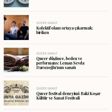
QUEER SANAT
Kolektif olanı ortaya çıkarmak:
biriken
QUEER SANAT
Queer düşünce, beden ve
performans: Leman Sevda
Darıcıoğlu’nun sanatı
QUEER SANAT
Queer festival deneyimi: Baki Koşar
Kültür ve Sanat Festivali