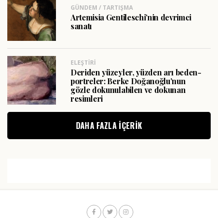
GÜNDEM / TARTIŞMA
Artemisia Gentileschi’nin devrimci
sanatı
ELEŞTIRI
Deriden yüzeyler, yüzden arı beden-
portreler: Berke Doğanoğlu’nun
gözle dokunulabilen ve dokunan
resimleri
DAHA FAZLA IÇERIK