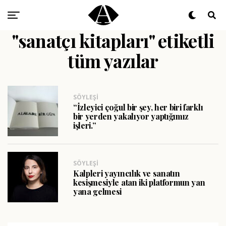
"sanatçı kitapları" etiketli
tüm yazılar
SÖYLEŞI
“İzleyici çoğul bir şey, her biri farklı
bir yerden yakalıyor yaptığımız
işleri.”
SÖYLEŞI
Kalpleri yayıncılık ve sanatın
kesişmesiyle atan iki platformun yan
yana gelmesi