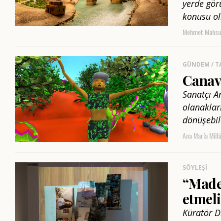
yerde görü
konusu ol
Mehmet Mahsu
GÜNDEM / T
Canav
Sanatçı A
olanakları
dönüşebil
Ana María Mill
SÖYLEŞI
“Madem
etmeli
Küratör D