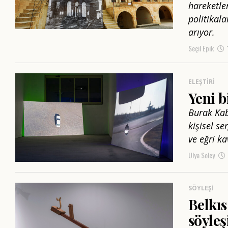
hareketler
politikal
arıyor.
Seçil Epik
ELEŞTIRI
Yeni b
Burak Kaba
kişisel s
ve eğri ka
Ulya Soley
SÖYLEŞI
Belkıs
söyleş