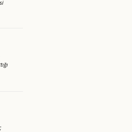
si
tığı
ç