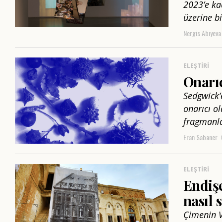
2023’e ka
üzerine bi
Nergis Abıyeva
ELEŞTIRI
Onarıc
Sedgwick’
onarıcı ol
fragmanla
Eran Sabaner
ELEŞTIRI
Endişe
nasıl 
Çimenin V