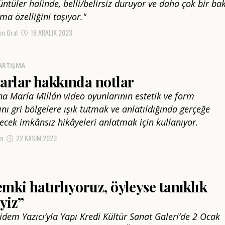
ntüler halinde, belli/belirsiz duruyor ve daha çok bir bak
ma özelliğini taşıyor."
m Oral
18 ARALIK 2023
ARTIŞMA
arlar hakkında notlar
na María Millán video oyunlarının estetik ve form
nı gri bölgelere ışık tutmak ve anlatıldığında gerçeğe
ecek imkânsız hikâyeleri anlatmak için kullanıyor.
án
22 KASIM 2023
ki hatırlıyoruz, öyleyse tanıklık
yiz”
idem Yazıcı’yla Yapı Kredi Kültür Sanat Galeri’de 2 Ocak