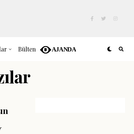
lar
Bülten
zılar
şın
r