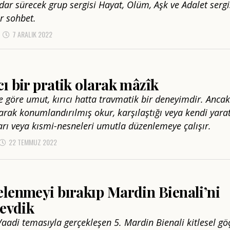
dar sürecek grup sergisi Hayat, Ölüm, Aşk ve Adalet sergi
r sohbet.
7 ARALIK 2022
ı bir pratik olarak mâzîk
e göre umut, kırıcı hatta travmatik bir deneyimdir. Ancak
arak konumlandırılmış okur, karşılaştığı veya kendi yarat
rı veya kısmi-nesneleri umutla düzenlemeye çalışır.
22 TEMMUZ 2022
lenmeyi bırakıp Mardin Bienali’ni
sevdik
aadi temasıyla gerçekleşen 5. Mardin Bienali kitlesel gö