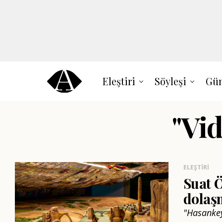
Eleştiri
Söyleşi
Gün
"Vid
ELEŞTIRI
Suat Ö
dolaş
"Hasankey