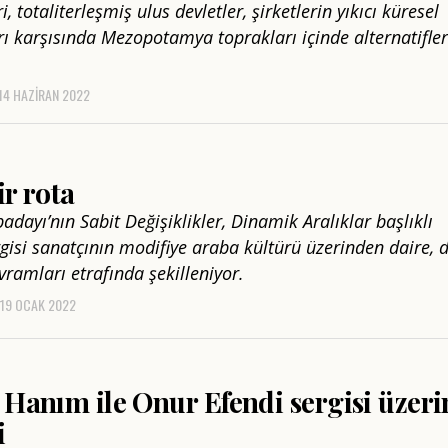
i, totaliterleşmiş ulus devletler, şirketlerin yıkıcı küresel
arı karşısında Mezopotamya toprakları içinde alternatifler
14 HAZIRAN 2022
ir rota
dayı’nın Sabit Değişiklikler, Dinamik Aralıklar başlıklı
ergisi sanatçının modifiye araba kültürü üzerinden daire, 
vramları etrafında şekilleniyor.
19 OCAK 2022
 Hanım ile Onur Efendi sergisi üzeri
i