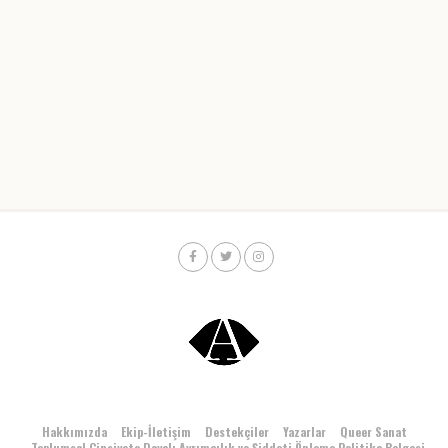
Hakkımızda
Ekip-İletişim
Destekçiler
Yazarlar
Queer Sanat
Toplumsal Cinsiyete Dayalı Ayrımcılık ve Şiddeti Önleme Politika Belgesi