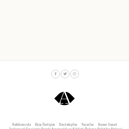
Hakkımızda
Ekip-İletişim
Destekçiler
Yazarlar
Queer Sanat
Toplumsal Cinsiyete Dayalı Ayrımcılık ve Şiddeti Önleme Politika Belgesi