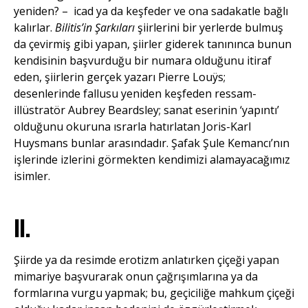
yeniden? – icad ya da keşfeder ve ona sadakatle bağlı
kalırlar.
Bilitis’in Şarkıları
şiirlerini bir yerlerde bulmuş
da çevirmiş gibi yapan, şiirler giderek tanınınca bunun
kendisinin başvurduğu bir numara olduğunu itiraf
eden, şiirlerin gerçek yazarı Pierre Louÿs;
desenlerinde fallusu yeniden keşfeden ressam-
illüstratör Aubrey Beardsley; sanat eserinin ‘yapıntı’
olduğunu okuruna ısrarla hatırlatan Joris-Karl
Huysmans bunlar arasındadır. Şafak Şule Kemancı’nın
işlerinde izlerini görmekten kendimizi alamayacağımız
isimler.
II.
Şiirde ya da resimde erotizm anlatırken çiçeği yapan
mimariye başvurarak onun çağrışımlarına ya da
formlarına vurgu yapmak; bu, geçiciliğe mahkum çiçeği