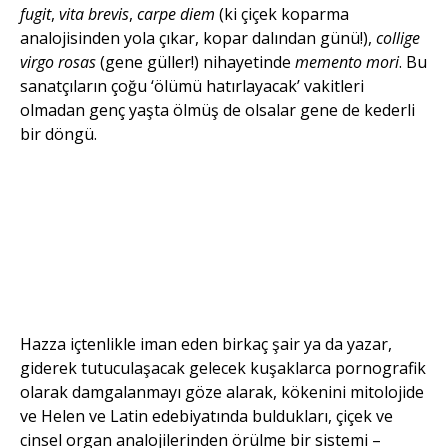
fugit
,
vita brevis
,
carpe diem
(ki çiçek koparma
analojisinden yola çıkar, kopar dalından günü!),
collige
virgo rosas
(gene güller!) nihayetinde
memento mori
. Bu
sanatçıların çoğu ‘ölümü hatırlayacak’ vakitleri
olmadan genç yaşta ölmüş de olsalar gene de kederli
bir döngü.
İsimsiz 03,
2021, polimer
kil 14×27 cm.
Hazza içtenlikle iman eden birkaç şair ya da yazar,
giderek tutuculaşacak gelecek kuşaklarca pornografik
olarak damgalanmayı göze alarak, kökenini mitolojide
ve Helen ve Latin edebiyatında buldukları, çiçek ve
cinsel organ analojilerinden örülme bir sistemi –