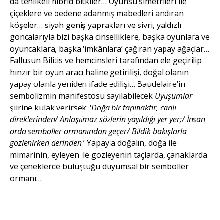
da tehlikeli hibrid bitkiler… Oyunsu simetrileri ile
çiçeklere ve bedene adanmış mabedleri andıran
köşeler… siyah geniş yaprakları ve sivri, yaldızlı
goncalarıyla bizi başka cinselliklere, başka oyunlara ve
oyuncaklara, başka ‘imkânlara’ çağıran yapay ağaçlar…
Fallusun Bilitis ve hemcinsleri tarafından ele geçirilip
hınzır bir oyun aracı haline getirilişi, doğal olanın
yapay olanla yeniden ifade edilişi… Baudelaire’in
sembolizmin manifestosu sayılabilecek
Uyuşumlar
şiirine kulak verirsek: ‘
Doğa bir tapınaktır, canlı
direklerinden/ Anlaşılmaz sözlerin yayıldığı yer yer;/ İnsan
orda semboller ormanından geçer/ Bildik bakışlarla
gözlenirken derinden.
’ Yapayla doğalın, doğa ile
mimarinin, eyleyen ile gözleyenin taçlarda, çanaklarda
ve çeneklerde buluştuğu duyumsal bir semboller
ormanı…