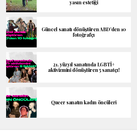
yasın estetiği
Güncel sanatı dönüştüren ABD’den 10
fotoğrafçı
21. yüzyıl sanatında LGBTİ+
aktivizmini dönüştüren 5 sanatçı!
Queer sanatın kadın öncüleri