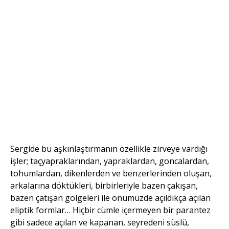
vulva serisi 01 2021, cam altı
akrilik, 50×70 cm.
Sergide bu aşkınlaştırmanın özellikle zirveye vardığı
işler; taçyapraklarından, yapraklardan, goncalardan,
tohumlardan, dikenlerden ve benzerlerinden oluşan,
arkalarına döktükleri, birbirleriyle bazen çakışan,
bazen çatışan gölgeleri ile önümüzde açıldıkça açılan
eliptik formlar… Hiçbir cümle içermeyen bir parantez
gibi sadece açılan ve kapanan, seyredeni süslü,