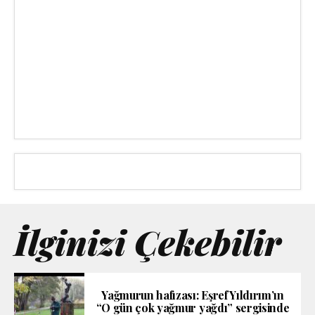
İlginizi Çekebilir
Yağmurun hafızası: Eşref Yıldırım’ın
“O gün çok yağmur yağdı” sergisinde