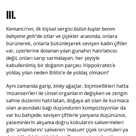
III.
Kemancı’nın, ilk kişisel sergisi
bütün kuşlar benim
bahçeme gelir
’de otlar ve çiçekler arasında, onlara
bürünerek, onlarla bütünleşerek sevişen kadın çiftler
var, üzerlerine dolanan yılan günahın hatırlatıcısı
değil, onları sarıp sarmalayan, her şeyiyle
kabullenilmiş bir doğanın parçası. Hippokrates’e
yoldaş yılan neden Bilitis’e de yoldaş olmasın?
Aynı zamanda garip,
kinky
ağaçlar, biçimsellikleri hatta
‘mizansen’leri ile cinsel organların değişken ve zengin
sahne düzenini hatırlatan, doğaya ait olan ile kurmaca
olan arasındaki bağı düşündüren kompozisyonlar da
var bu bahçede; sevişen çiftlerle yanyana düşününce,
yaseminlerin akşama doğru kokularını salıvermeleri
gibi ‘anlamlarını’ salıveren ‘masum’ çiçek örüntüleri ya