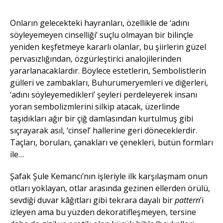
Onların gelecekteki hayranları, özellikle de ‘adını
söyleyemeyen cinselliği’ suçlu olmayan bir bilinçle
yeniden keşfetmeye kararlı olanlar, bu şiirlerin güzel
pervasızlığından, özgürleştirici analojilerinden
yararlanacaklardır. Böylece estetlerin, Sembolistlerin
gülleri ve zambakları, Buhurumeryemleri ve diğerleri,
‘adını söyleyemedikleri’ şeyleri perdeleyerek insanı
yoran sembolizmlerini silkip atacak, üzerlinde
taşıdıkları ağır bir çiğ damlasından kurtulmuş gibi
sıçrayarak asıl, ‘cinsel’ hallerine geri döneceklerdir.
Taçları, boruları, çanakları ve çenekleri, bütün formları
ile…
Şafak Şule Kemancı’nın işleriyle ilk karşılaşmam onun
otları yoklayan, otlar arasında gezinen ellerden örülü,
sevdiği duvar kâğıtları gibi tekrara dayalı bir
pattern
’i
izleyen ama bu yüzden dekoratifleşmeyen, tersine