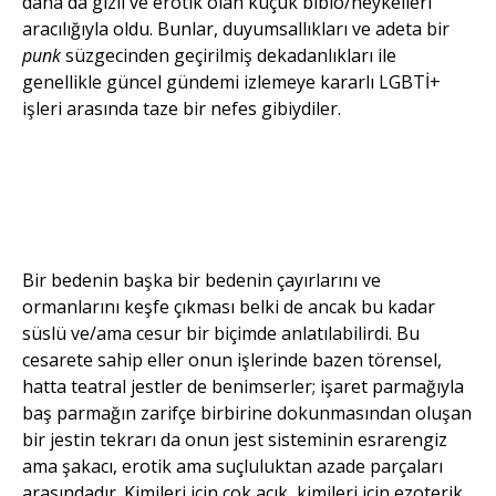
daha da gizil ve erotik olan küçük biblo/heykelleri
aracılığıyla oldu. Bunlar, duyumsallıkları ve adeta bir
punk
süzgecinden geçirilmiş dekadanlıkları ile
genellikle güncel gündemi izlemeye kararlı LGBTİ+
işleri arasında taze bir nefes gibiydiler.
Esra ve Özge, 2020,
Ayol Elleri serisi,
dijital baskı duvar
İsimsiz 01, 2021,
kağıdı, boyutlar
cam altı akrilik,
degişken.
50×50 cm (detay).
Bir bedenin başka bir bedenin çayırlarını ve
ormanlarını keşfe çıkması belki de ancak bu kadar
süslü ve/ama cesur bir biçimde anlatılabilirdi. Bu
cesarete sahip eller onun işlerinde bazen törensel,
hatta teatral jestler de benimserler; işaret parmağıyla
baş parmağın zarifçe birbirine dokunmasından oluşan
bir jestin tekrarı da onun jest sisteminin esrarengiz
ama şakacı, erotik ama suçluluktan azade parçaları
arasındadır. Kimileri için çok açık, kimileri için ezoterik