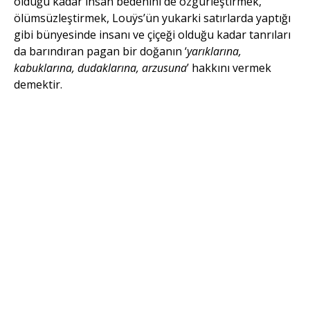
olduğu kadar insan bedenini de özgürleştirmek,
ölümsüzleştirmek, Louÿs’ün yukarki satırlarda yaptığı
gibi bünyesinde insanı ve çiçeği olduğu kadar tanrıları
da barındıran pagan bir doğanın ‘
yarıklarına,
kabuklarına, dudaklarına, arzusuna
’ hakkını vermek
demektir.
İsimsiz 06, 2020, polimer kil,
16×17 cm.