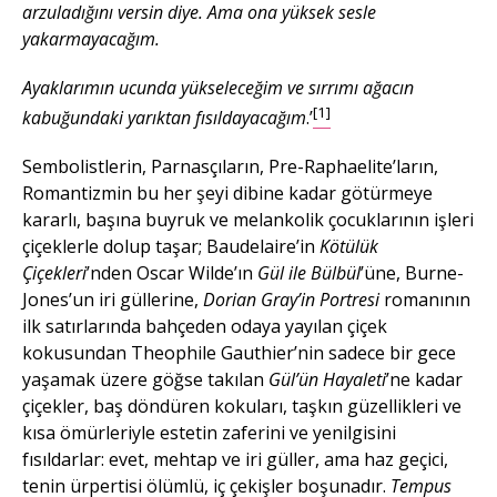
arzuladığını versin diye. Ama ona yüksek sesle
yakarmayacağım.
Ayaklarımın ucunda yükseleceğim ve sırrımı ağacın
[1]
kabuğundaki yarıktan fısıldayacağım
.’
Sembolistlerin, Parnasçıların, Pre-Raphaelite’ların,
Romantizmin bu her şeyi dibine kadar götürmeye
kararlı, başına buyruk ve melankolik çocuklarının işleri
çiçeklerle dolup taşar; Baudelaire’in
Kötülük
Çiçekleri
’nden Oscar Wilde’ın
Gül ile Bülbül
’üne, Burne-
Jones’un iri güllerine,
Dorian Gray’in Portresi
romanının
ilk satırlarında bahçeden odaya yayılan çiçek
kokusundan Theophile Gauthier’nin sadece bir gece
yaşamak üzere göğse takılan
Gül’ün Hayaleti
’ne kadar
çiçekler, baş döndüren kokuları, taşkın güzellikleri ve
kısa ömürleriyle estetin zaferini ve yenilgisini
fısıldarlar: evet, mehtap ve iri güller, ama haz geçici,
tenin ürpertisi ölümlü, iç çekişler boşunadır.
Tempus