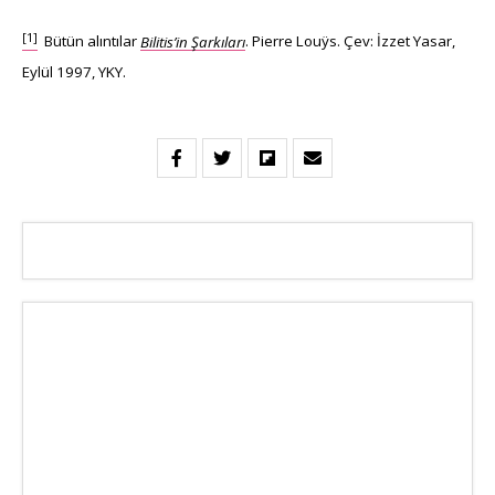
[1]
Bütün alıntılar
Bilitis’in Şarkıları
. Pierre Louÿs. Çev: İzzet Yasar,
Eylül 1997, YKY.