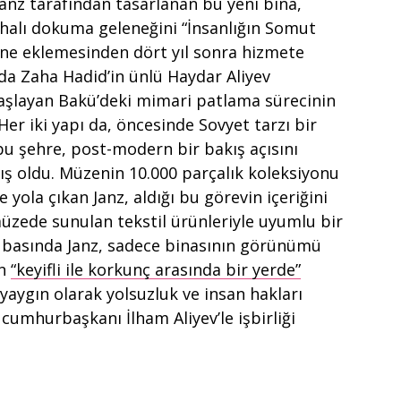
anz tarafından tasarlanan bu yeni bina,
halı dokuma geleneğini “İnsanlığın Somut
”ne eklemesinden dört yıl sonra hizmete
lında Zaha Hadid’in ünlü Haydar Aliyev
başlayan Bakü’deki mimari patlama sürecinin
er iki yapı da, öncesinde Sovyet tarzı bir
u şehre, post-modern bir bakış açısını
ş oldu. Müzenin 10.000 parçalık koleksiyonu
e yola çıkan Janz, aldığı bu görevin içeriğini
üzede sunulan tekstil ürünleriyle uyumlu bir
sı basında Janz, sadece binasının görünümü
ın
“keyifli ile korkunç arasında bir yerde”
ygın olarak yolsuzluk ve insan hakları
 cumhurbaşkanı İlham Aliyev’le işbirliği