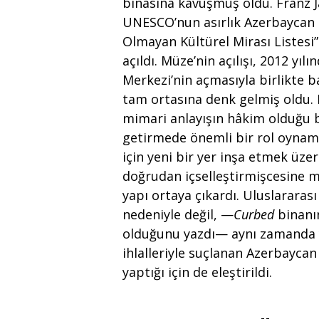
binasına kavuşmuş oldu. Franz J
UNESCO’nun asırlık Azerbaycan 
Olmayan Kültürel Mirası Listesi
açıldı. Müze’nin açılışı, 2012 yı
Merkezi’nin açmasıyla birlikte 
tam ortasına denk gelmiş oldu. H
mimari anlayışın hâkim olduğu b
getirmede önemli bir rol oynamı
için yeni bir yer inşa etmek üzer
doğrudan içselleştirmişcesine m
yapı ortaya çıkardı. Uluslarara
nedeniyle değil, —
Curbed
binan
olduğunu yazdı— aynı zamanda ya
ihlalleriyle suçlanan Azerbaycan
yaptığı için de eleştirildi.