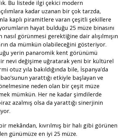
ık. Bu listede ilgi çekici modern
ılımlara kadar uzanan bir çok tarzda,
a kaplı piramitlere varan çeşitli şekillere
 yorumların hayat bulduğu 25 müze binasını
n nasıl görünmesi gerektiğine dair alışılmışın
ların da mümkün olabileceğini gösteriyor.
nduğu yerin panaromik kent görünümü
bir nevi değişime uğratarak yeni bir kültürel
irmi otuz yıla bakıldığında bile, İspanya’da
ao’sunun yarattığı etkiyle başlayan ve
önelmesine neden olan bir çeşit müze
tmek mümkün. Her ne kadar şimdilerde
az azalmış olsa da yarattığı sinerjinin
yor.
bir mekândan, kıvrılmış bir halı gibi görünen
2’den günümüze en iyi 25 müze.