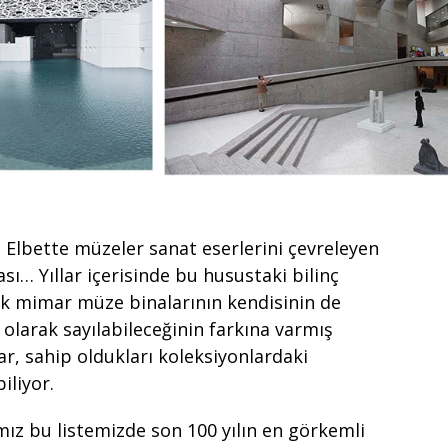
 Elbette müzeler sanat eserlerini çevreleyen
sı… Yıllar içerisinde bu husustaki bilinç
ok mimar müze binalarının kendisinin de
i olarak sayılabileceğinin farkına varmış
r, sahip oldukları koleksiyonlardaki
iliyor.
ğımız bu listemizde son 100 yılın en görkemli