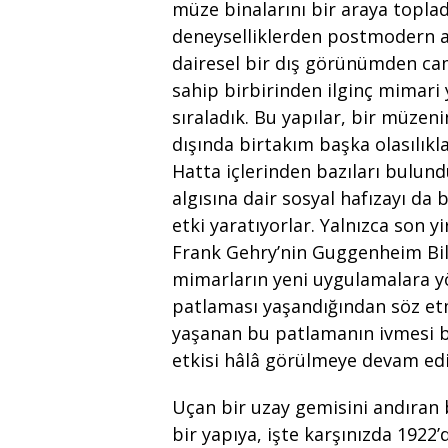
müze binalarını bir araya toplad
deneyselliklerden postmodern aç
dairesel bir dış görünümden caml
sahip birbirinden ilginç mimari
sıraladık. Bu yapılar, bir müzeni
dışında birtakım başka olasılık
Hatta içlerinden bazıları bulu
algısına dair sosyal hafızayı da 
etki yaratıyorlar. Yalnızca son y
Frank Gehry’nin Guggenheim Bilb
mimarların yeni uygulamalara y
patlaması yaşandığından söz e
yaşanan bu patlamanın ivmesi bir
etkisi hâlâ görülmeye devam edi
Uçan bir uzay gemisini andıran 
bir yapıya, işte karşınızda 192