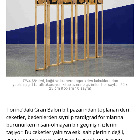
TINA [2];
deri, kağıt ve bursera fagaroides kabuklarından
yapılmış çift taraflı akordiyon kitap üzerine çizimler; her sayfa : 20 x
25 cm (toplam 10 sayfa)
Torino’daki Gran Balon bit pazarından toplanan deri
ceketler, bedenlerden sıyrılıp tardigrad formlarına
bürünürken insan-olmayan bir geçmişin izlerini
taşıyor. Bu ceketler yalnızca eski sahiplerinin değil,
aynı zamanda deriyi sağlayan hayvanların, işleyen