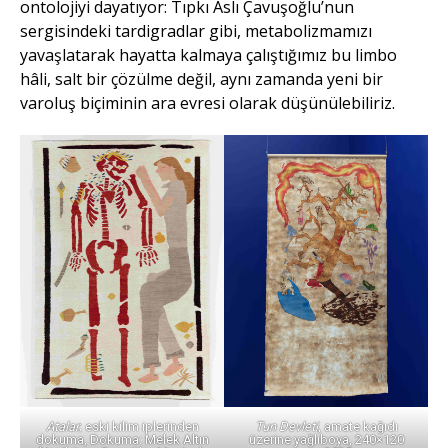
ontolojiyi dayatıyor: Tıpkı Aslı Çavuşoğlu’nun
sergisindeki tardigradlar gibi, metabolizmamızı
yavaşlatarak hayatta kalmaya çalıştığımız bu limbo
hâli, salt bir çözülme değil, aynı zamanda yeni bir
varoluş biçiminin ara evresi olarak düşünülebiliriz.
Tun Devleti
, amate kağıdı
Atalar
; eski kilim iplerinden
üzerine yağlıboya, 240×120
dokuma, Dokuma: Melek Altın