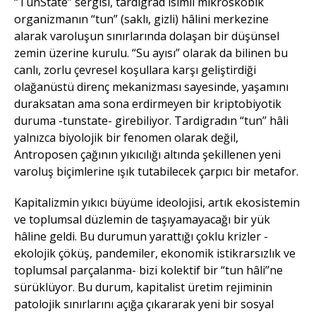
“TunState”
sergisi, tardigrad isimli mikroskobik
organizmanın “tun” (saklı, gizli) hâlini merkezine
alarak varoluşun sınırlarında dolaşan bir düşünsel
zemin üzerine kurulu. “Su ayısı” olarak da bilinen bu
canlı, zorlu çevresel koşullara karşı geliştirdiği
olağanüstü direnç mekanizması sayesinde, yaşamını
duraksatan ama sona erdirmeyen bir kriptobiyotik
duruma -tunstate- girebiliyor. Tardigradın “tun’’ hâli
yalnızca biyolojik bir fenomen olarak değil,
Antroposen çağının yıkıcılığı altında şekillenen yeni
varoluş biçimlerine
ışık tutabilecek çarpıcı bir metafor.
Kapitalizmin yıkıcı büyüme ideolojisi, artık ekosistemin
ve toplumsal düzlemin de taşıyamayacağı bir yük
hâline geldi. Bu durumun yarattığı çoklu krizler -
ekolojik çöküş, pandemiler, ekonomik istikrarsızlık ve
toplumsal parçalanma- bizi kolektif bir “tun hâli’’ne
sürüklüyor. Bu durum, kapitalist üretim rejiminin
patolojik sınırlarını açığa çıkararak yeni bir sosyal