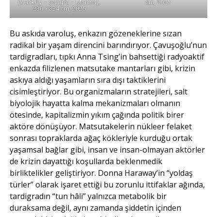
cm, 2025
(Yeniköy – Sarıgöl – Manisa),
230 x 334 cm, 2025
Bu askıda varoluş, enkazın gözeneklerine sızan
radikal bir yaşam direncini
barındırıyor. Çavuşoğlu’nun
tardigradları, tıpkı Anna Tsing’in bahsettiği radyoaktif
enkazda filizlenen matsutake mantarları gibi, krizin
askıya aldığı yaşamların sıra dışı taktiklerini
cisimleştiriyor. Bu organizmaların stratejileri, salt
biyolojik hayatta kalma mekanizmaları olmanın
ötesinde, kapitalizmin yıkım çağında politik birer
aktöre dönüşüyor. Matsutakelerin nükleer felaket
sonrası topraklarda ağaç kökleriyle kurduğu ortak
yaşamsal bağlar gibi, insan ve insan-olmayan aktörler
de krizin dayattığı koşullarda beklenmedik
birliktelikler geliştiriyor. Donna Haraway’in “yoldaş
türler’’ olarak işaret ettiği bu zorunlu ittifaklar ağında,
tardigradın “tun hâli’’ yalnızca metabolik bir
duraksama değil, aynı zamanda şiddetin içinden