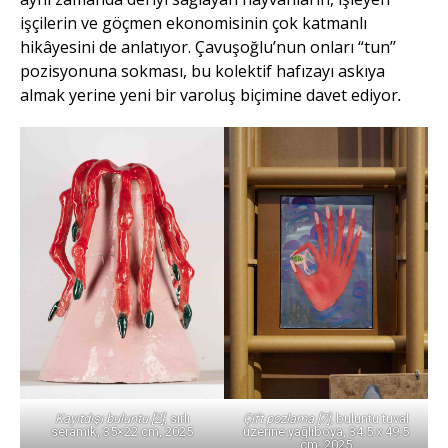
işçilerin ve göçmen ekonomisinin çok katmanlı
hikâyesini de anlatıyor. Çavuşoğlu’nun onları “tun’’
pozisyonuna sokması, bu kolektif hafızayı askıya
almak yerine yeni bir varoluş biçimine davet ediyor
.
Kayıtdışı buluntu [2]
, sırlı
Çift pozlama [7],
buluntu tuval
seramik, 35×22 cm, 2025
üzerine yağlıboya, 34.5 x 49.5
cm, 2025