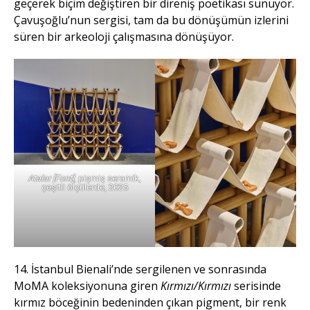
geçerek biçim değiştiren bir direniş poetikası sunuyor.
Çavuşoğlu’nun sergisi, tam da bu dönüşümün izlerini
süren bir arkeoloji çalışmasına dönüşüyor.
Atalar [Font]
, pişmiş seramik,
çeşitli ölçülerde, 2025
14. İstanbul Bienali’nde sergilenen ve sonrasında
MoMA koleksiyonuna giren
Kırmızı/Kırmızı
serisinde
kırmız böceğinin bedeninden çıkan pigment, bir renk