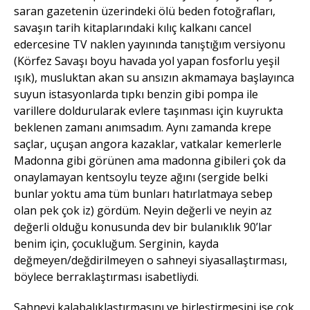
saran gazetenin üzerindeki ölü beden fotoğrafları,
savaşın tarih kitaplarındaki kılıç kalkanı cancel
edercesine TV naklen yayınında tanıştığım versiyonu
(Körfez Savaşı boyu havada yol yapan fosforlu yeşil
ışık), musluktan akan su ansızın akmamaya başlayınca
suyun istasyonlarda tıpkı benzin gibi pompa ile
varillere doldurularak evlere taşınması için kuyrukta
beklenen zamanı anımsadım. Aynı zamanda krepe
saçlar, uçuşan angora kazaklar, vatkalar kemerlerle
Madonna gibi görünen ama madonna gibileri çok da
onaylamayan kentsoylu teyze ağını (sergide belki
bunlar yoktu ama tüm bunları hatırlatmaya sebep
olan pek çok iz) gördüm. Neyin değerli ve neyin az
değerli olduğu konusunda dev bir bulanıklık 90’lar
benim için, çocukluğum. Serginin, kayda
değmeyen/değdirilmeyen o sahneyi siyasallaştırması,
böylece berraklaştırması isabetliydi.
Sahneyi kalabalıklaştırmasını ve birleştirmesini ise çok