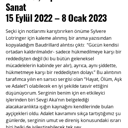
Sanat
15 Eylül 2022 – 8 Ocak 2023
Seçki için notlarımı karıştırırken önüme Sylvere
Lotringer için kaleme alınmış bir anma yazısından
kopyaladığım Baudrillard alıntısı çıktı: “Gücün kendisi
ortadan kaldırılmalıdır- sadece hükmedilmeye karşı bir
reddedişten değil (ki bu bütün geleneksel
mücadelelerin kabinde yer alır), ayrıca, aynı şiddette,
hükmetmeye karşı bir reddedişten dolayı.” Bu alıntının
tarafımca yılın en sarsıcı sergisi olan “Hayat, Ölüm, Aşk
ve Adalet”i olabilecek en iyi şekilde tasvir ettiğini
düşünüyorum. Serginin benim için en etkileyici
işlerinden biri Sevgi Aka’nın belgelediği
alacakaranlıkta ışığın kaynağını kendilerinde bulan
ayçiçekleri oldu. Adalet kavramını sıkça tartıştığımız şu
günlerde, serginin umut ve direniş konusundaki ısrarı
bizi belki de iyileştirebilecek tek şey.