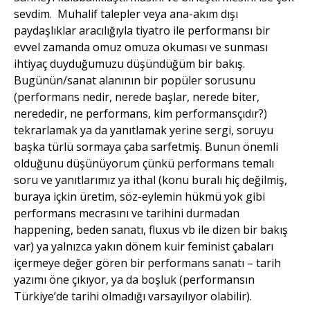
sevdim. Muhalif talepler veya ana-akım dışı
paydaşlıklar aracılığıyla tiyatro ile performansı bir
evvel zamanda omuz omuza okuması ve sunması
ihtiyaç duyduğumuzu düşündüğüm bir bakış.
Bugünün/sanat alanının bir popüler sorusunu
(performans nedir, nerede başlar, nerede biter,
nerededir, ne performans, kim performansçıdır?)
tekrarlamak ya da yanıtlamak yerine sergi, soruyu
başka türlü sormaya çaba sarfetmiş. Bunun önemli
olduğunu düşünüyorum çünkü performans temalı
soru ve yanıtlarımız ya ithal (konu buralı hiç değilmiş,
buraya içkin üretim, söz-eylemin hükmü yok gibi
performans mecrasını ve tarihini durmadan
happening, beden sanatı, fluxus vb ile dizen bir bakış
var) ya yalnızca yakın dönem kuir feminist çabaları
içermeye değer gören bir performans sanatı – tarih
yazımı öne çıkıyor, ya da boşluk (performansın
Türkiye’de tarihi olmadığı varsayılıyor olabilir).