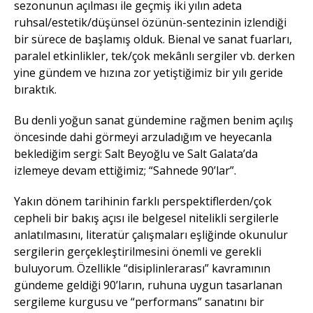
sezonunun açılması ile geçmiş iki yılın adeta
ruhsal/estetik/düşünsel özünün-sentezinin izlendiği
bir sürece de başlamış olduk. Bienal ve sanat fuarları,
paralel etkinlikler, tek/çok mekânlı sergiler vb. derken
yine gündem ve hızına zor yetiştiğimiz bir yılı geride
bıraktık.
Bu denli yoğun sanat gündemine rağmen benim açılış
öncesinde dahi görmeyi arzuladığım ve heyecanla
beklediğim sergi: Salt Beyoğlu ve Salt Galata’da
izlemeye devam ettiğimiz; “Sahnede 90’lar”.
Yakın dönem tarihinin farklı perspektiflerden/çok
cepheli bir bakış açısı ile belgesel nitelikli sergilerle
anlatılmasını, literatür çalışmaları eşliğinde okunulur
sergilerin gerçekleştirilmesini önemli ve gerekli
buluyorum. Özellikle “disiplinlerarası” kavramının
gündeme geldiği 90’ların, ruhuna uygun tasarlanan
sergileme kurgusu ve “performans” sanatını bir