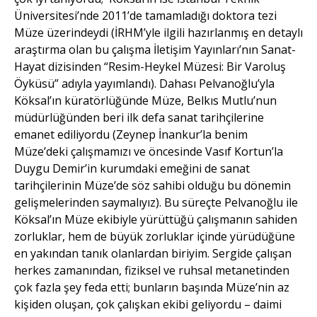
Üniversitesi’nde 2011’de tamamladığı doktora tezi
Müze üzerindeydi (İRHM’yle ilgili hazırlanmış en detaylı
araştırma olan bu çalışma İletişim Yayınları’nın Sanat-
Hayat dizisinden “Resim-Heykel Müzesi: Bir Varoluş
Öyküsü” adıyla yayımlandı). Dahası Pelvanoğlu’yla
Köksal’ın küratörlüğünde Müze, Belkıs Mutlu’nun
müdürlüğünden beri ilk defa sanat tarihçilerine
emanet ediliyordu (Zeynep İnankur’la benim
Müze’deki çalışmamızı ve öncesinde Vasıf Kortun’la
Duygu Demir’in kurumdaki emeğini de sanat
tarihçilerinin Müze’de söz sahibi olduğu bu dönemin
gelişmelerinden saymalıyız). Bu süreçte Pelvanoğlu ile
Köksal’ın Müze ekibiyle yürüttüğü çalışmanın sahiden
zorluklar, hem de büyük zorluklar içinde yürüdüğüne
en yakından tanık olanlardan biriyim. Sergide çalışan
herkes zamanından, fiziksel ve ruhsal metanetinden
çok fazla şey feda etti; bunların başında Müze’nin az
kişiden oluşan, çok çalışkan ekibi geliyordu – daimi