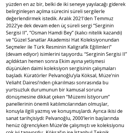
yüzden en az bir, belki de iki seneye yayılacağı giderek
belirginleşen açılma sürecini süreli sergilerle
değerlendirmek istedik. Aralık 2021’den Temmuz
2022’ye dek devam eden üç süreli sergi “Serginin
Sergisi II”, “Osman Hamdi Bey” (kalıcı nitelik kazandı)
ve “Güzel Sanatlar Akademisi Hat Koleksiyonundan
Seçmeler ile Türk Resminin Kaligrafik Eğilimleri”
(devam ediyor) isimlerini taşıyordu. “Serginin Sergisi II”
açıldıktan hemen sonra Ekim ayına yetişmesi
düşünülen daimi koleksiyon sergisinin çalışmaları
başladı. Küratörler Pelvanoğlu’yla Köksal, Müze’nin
Veliaht Dairesi’nden çıkarılması sonrasında bu
yurtsuzluk durumunun bir kamusal soruna
dönüşmesine dikkat çeken “Müzemi İstiyorum”
panellerinin önemli katılımcılarından olmuşlar,
konuyla ilgili yazmış ve konuşmuşlardı. Ayrıca ikisi de
sanat tarihçisiydi: Pelvanoğlu, 2000’lerin başlarında
henüz öğrenciyken Müze’de çalışmıştı ve koleksiyonu
çok iyi tanıyordu; Köksal’ın ise İstanbul Teknik