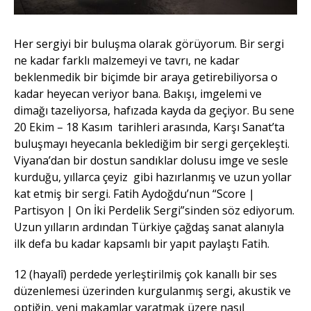
Her sergiyi bir buluşma olarak görüyorum. Bir sergi
ne kadar farklı malzemeyi ve tavrı, ne kadar
beklenmedik bir biçimde bir araya getirebiliyorsa o
kadar heyecan veriyor bana. Bakışı, imgelemi ve
dimağı tazeliyorsa, hafızada kayda da geçiyor. Bu sene
20 Ekim – 18 Kasım tarihleri arasında, Karşı Sanat’ta
buluşmayı heyecanla beklediğim bir sergi gerçekleşti.
Viyana’dan bir dostun sandıklar dolusu imge ve sesle
kurduğu, yıllarca çeyiz gibi hazırlanmış ve uzun yollar
kat etmiş bir sergi. Fatih Aydoğdu’nun “Score |
Partisyon | On İki Perdelik Sergi”sinden söz ediyorum.
Uzun yılların ardından Türkiye çağdaş sanat alanıyla
ilk defa bu kadar kapsamlı bir yapıt paylaştı Fatih.
12 (hayalî) perdede yerleştirilmiş çok kanallı bir ses
düzenlemesi üzerinden kurgulanmış sergi, akustik ve
optiğin, yeni makamlar yaratmak üzere nasıl