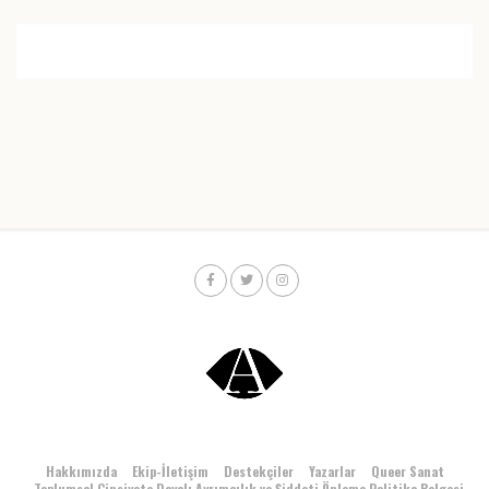
Hakkımızda
Ekip-İletişim
Destekçiler
Yazarlar
Queer Sanat
Toplumsal Cinsiyete Dayalı Ayrımcılık ve Şiddeti Önleme Politika Belgesi