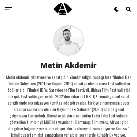
Metin Akdemir
Metin Akdemir; yönetmen ve sanatçıdır. Yönetmenliğini yaptığı kısa filmleri Ben
Geldim Gidiyorum (2011) ve Küpeli (2013) ulusal ve uluslararası festivallerden
ödüller aldı. Filmleri IDFA, Saraybosna Film Festivali, Jihlava Film Festivali gibi
pek çok festivalde gösterildi. 2012’den itibaren LGBTQ+ temalı güncel sanat
sergilerinde organizasyon komitesinde görev aldı. Türkiye sinemasında queer
arzunun sansürünü ele alan Hayalimdeki Sahneler (2020) adlı belgesel
çalışmasını tamamladı. Ulusal ve uluslararası ondan fazla film festivalinde
gösterilen film bir yıl MUBI'de yayınlandı. Bantmag, Filmlovers, Altyazı gibi
dergilere bağımsız yazar olarak içerikler üretmeye devam ediyor ve Sınırsız”
isimli queerfeminist sanatçıların yer aldığı sergilerde küratörlük yapıyor.