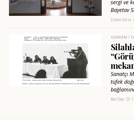
sergi ve 
Bayetav S
Erdem Gürsu
GÜNDEM / T
Silahl
“Görü
mekan
Sanatçı M
tüfek doğ
bağlamınd
Mel Chin
1