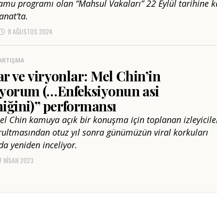
kamu programı olan “Mahsul Vakaları” 22 Eylül tarihine 
anat’ta.
8 AĞUSTOS 2024
ARTIŞMA
ar ve viryonlar: Mel Chin’in
yorum (…Enfeksiyonun asi
iğini)” performansı
el Chin kamuya açık bir konuşma için toplanan izleyicile
rultmasından otuz yıl sonra günümüzün viral korkuları
a yeniden inceliyor.
7 NISAN 2023