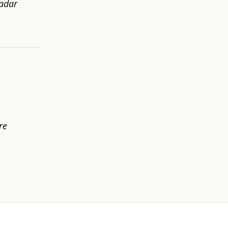
kadar
re