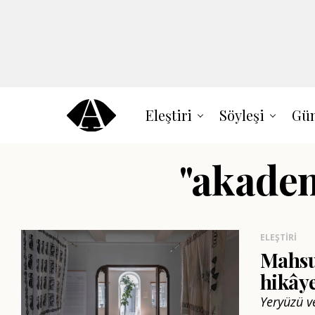
Eleştiri
Söyleşi
Gün
"akadem
ELEŞTIRI
Mahsul
hikâye
Yeryüzü ve