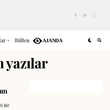
lar
Bülten
 yazılar
nın
ı bir