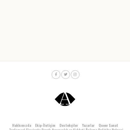
Hakkımızda
Ekip-İletişim
Destekçiler
Yazarlar
Queer Sanat
Toplumsal Cinsiyete Dayalı Ayrımcılık ve Şiddeti Önleme Politika Belgesi