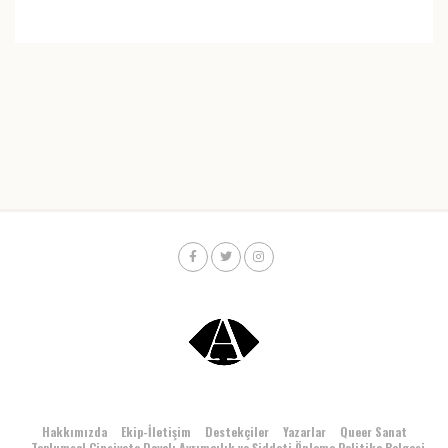
Hakkımızda
Ekip-İletişim
Destekçiler
Yazarlar
Queer Sanat
Toplumsal Cinsiyete Dayalı Ayrımcılık ve Şiddeti Önleme Politika Belgesi