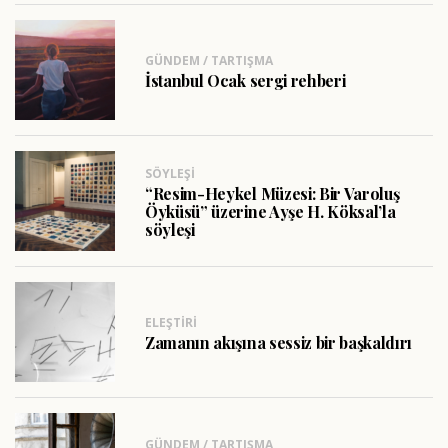
GÜNDEM / TARTIŞMA
İstanbul Ocak sergi rehberi
SÖYLEŞI
“Resim-Heykel Müzesi: Bir Varoluş
Öyküsü” üzerine Ayşe H. Köksal’la
söyleşi
ELEŞTIRI
Zamanın akışına sessiz bir başkaldırı
GÜNDEM / TARTIŞMA