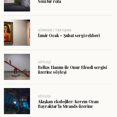
Yeni bir rota
GÜNDEM / TARTIŞMA
İzmir Ocak – Şubat sergi rehberi
SÖYLEŞI
Belkıs Hanım ile Onur Efendi sergisi
üzerine söyleşi
SÖYLEŞI
Akışkan ekolojiler: Kerem Ozan
Bayraktar’la Strands üzerine