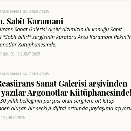
RANS SANAT GALERISI ARŞIVI
, Sabit Karamani
ürans Sanat Galerisi arşivi dizimizin ilk konuğu Sabit
 "Sabit bilir!" sergisinin küratörü Arzu Karamani Pekin'i
onotlar Kütüphanesinde.
 Pekin
19 ŞUBAT 2025
RANS SANAT GALERISI ARŞIVI
Reasürans Sanat Galerisi arşivinden
 yazılar Argonotlar Kütüphanesinde
30 yıllık belleğinin parçası olan sergilere ait kitap
nden oluşan bir seçkiyi dijital ortamda paylaşıma açıyoru
18 ŞUBAT 2025