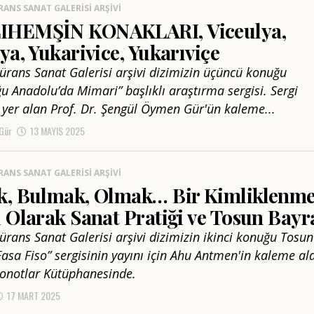
RANS SANAT GALERISI ARŞIVI
HEMŞİN KONAKLARI, Viceulya,
ya, Yukarivice, Yukarıviçe
sürans Sanat Galerisi arşivi dizimizin üçüncü konuğu
u Anadolu’da Mimari” başlıklı araştırma sergisi. Sergi
 yer alan Prof. Dr. Şengül Öymen Gür'ün kaleme...
Gür
13 MAYIS 2025
RANS SANAT GALERISI ARŞIVI
k, Bulmak, Olmak… Bir Kimliklenm
 Olarak Sanat Pratiği ve Tosun Bayr
sürans Sanat Galerisi arşivi dizimizin ikinci konuğu Tosun
Fasa Fiso” sergisinin yayını için Ahu Antmen'in kaleme ald
onotlar Kütüphanesinde.
17 MART 2025