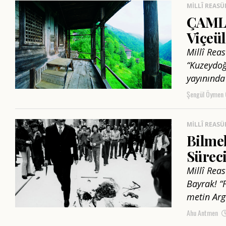
MILLÎ REASÜ
ÇAMLI
Viçeül
Millî Rea
“Kuzeydoğ
yayınında
Şengül Öymen 
MILLÎ REASÜ
Bilme
Süreci
Millî Rea
Bayrak! “
metin Arg
Ahu Antmen