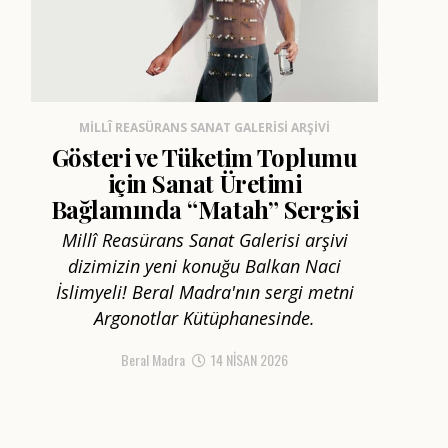
MILLÎ REASÜRANS SANAT GALERISI ARŞIVI
Gösteri ve Tüketim Toplumu
için Sanat Üretimi
Bağlamında “Matah” Sergisi
Millî Reasürans Sanat Galerisi arşivi
dizimizin yeni konuğu Balkan Naci
İslimyeli! Beral Madra'nın sergi metni
Argonotlar Kütüphanesinde.
Beral Madra
14 NISAN 2026