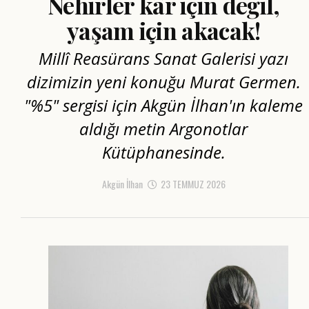
Nehirler kâr için değil,
yaşam için akacak!
Millî Reasürans Sanat Galerisi yazı
dizimizin yeni konuğu Murat Germen.
"%5" sergisi için Akgün İlhan'ın kaleme
aldığı metin Argonotlar
Kütüphanesinde.
Akgün İlhan
23 TEMMUZ 2026