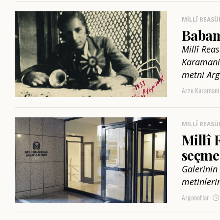
MILLÎ REASÜ
Babam
Millî Reas
Karamani!
metni Arg
Arzu Karamani
MILLÎ REASÜ
Millî 
seçme
Galerinin 
metinleri
Argonotlar