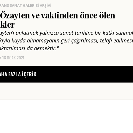
RANS SANAT GALERISI ARŞIVI
Özayten ve vaktinden önce ölen
kler
ayten’i anlatmak yalnızca sanat tarihine bir katkı sunma
ıkıyla kayda alınamayanın geri çağırılması, telafi edilmes
aktarılması da demektir."
18 OCAK 2021
AHA FAZLA IÇERIK