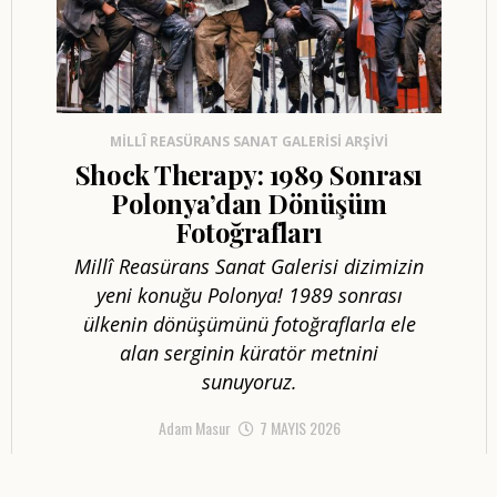
MILLÎ REASÜRANS SANAT GALERISI ARŞIVI
Shock Therapy: 1989 Sonrası
Polonya’dan Dönüşüm
Fotoğrafları
Millî Reasürans Sanat Galerisi dizimizin
yeni konuğu Polonya! 1989 sonrası
ülkenin dönüşümünü fotoğraflarla ele
alan serginin küratör metnini
sunuyoruz.
Adam Masur
7 MAYIS 2026