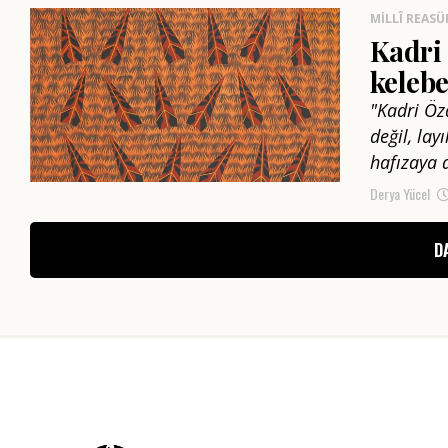
MILLÎ REASÜ
Kadri 
kelebe
"Kadri Öz
değil, lay
hafızaya 
Derya Yücel
D