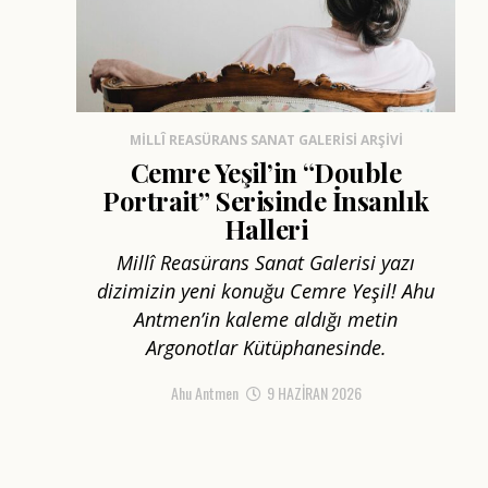
MILLÎ REASÜRANS SANAT GALERISI ARŞIVI
Cemre Yeşil’in “Double
Portrait” Serisinde İnsanlık
Halleri
Millî Reasürans Sanat Galerisi yazı
dizimizin yeni konuğu Cemre Yeşil! Ahu
Antmen’in kaleme aldığı metin
Argonotlar Kütüphanesinde.
Ahu Antmen
9 HAZIRAN 2026