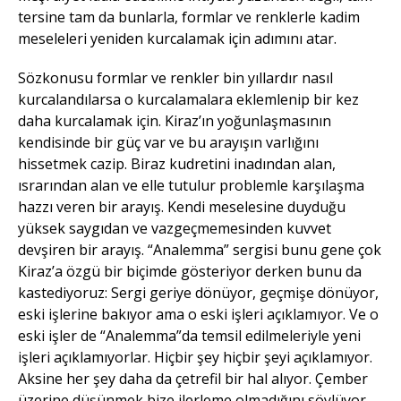
tersine tam da bunlarla, formlar ve renklerle kadim
meseleleri yeniden kurcalamak için adımını atar.
Sözkonusu formlar ve renkler bin yıllardır nasıl
kurcalandılarsa o kurcalamalara eklemlenip bir kez
daha kurcalamak için. Kiraz’ın yoğunlaşmasının
kendisinde bir güç var ve bu arayışın varlığını
hissetmek cazip. Biraz kudretini inadından alan,
ısrarından alan ve elle tutulur problemle karşılaşma
hazzı veren bir arayış. Kendi meselesine duyduğu
yüksek saygıdan ve vazgeçmemesinden kuvvet
devşiren bir arayış. “Analemma” sergisi bunu gene çok
Kiraz’a özgü bir biçimde gösteriyor derken bunu da
kastediyoruz: Sergi geriye dönüyor, geçmişe dönüyor,
eski işlerine bakıyor ama o eski işleri açıklamıyor. Ve o
eski işler de “Analemma”da temsil edilmeleriyle yeni
işleri açıklamıyorlar. Hiçbir şey hiçbir şeyi açıklamıyor.
Aksine her şey daha da çetrefil bir hal alıyor. Çember
üzerine düşünmek bize ilerleme olmadığını söylüyor.