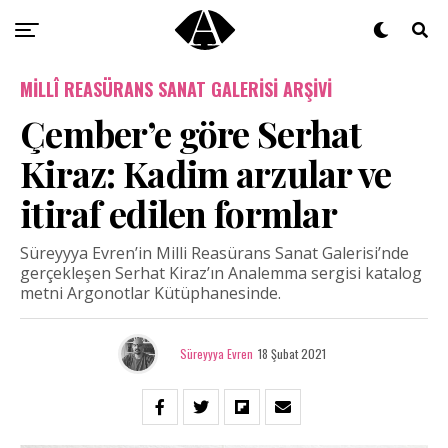
MILLÎ REASÜRANS SANAT GALERISI ARŞIVI
Çember’e göre Serhat
Kiraz: Kadim arzular ve
itiraf edilen formlar
Süreyyya Evren’in Milli Reasürans Sanat Galerisi’nde
gerçekleşen Serhat Kiraz’ın Analemma sergisi katalog
metni Argonotlar Kütüphanesinde.
Süreyyya Evren
18 Şubat 2021