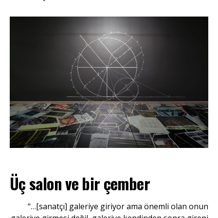
Üç salon ve bir çember
“…[sanatçı] galeriye giriyor ama önemli olan onun
galeriye girmesi değil, galeriye kendinden sonra gireni