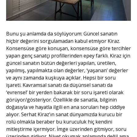
Bunu şu anlamda da söylüyorum: Güncel sanatın
hiçbir değerini sorgulamadan kabul etmiyor Kiraz.
Konsensüse göre konuşan, konsensüse göre tercihler
yapan genç sanatçı profillerinden epey farklı. Kiraz için
güncel sanatın bütün değerleri yapılan, üretilen,
yapılmış, yapılmakta olan değerler, ‘yaşanan’ değerler
ve aynı zamanda kuşkuya açıklar. Hepsi bir soru
işareti. Kavramsal sanatı da düşünsel sanatı da
‘evrensel’ bir yerden bakarak bir soru işareti olarak
görüyor/gösteriyor. Özellikle de sanatla, bilginin
doğasıyla ve hayatla ilgili en ana soruları hep ciddiye
alıyor. Serhat Kiraz’ın sanat dünyamızda kurucu bir
rolü olmakla beraber bu kuruculuk hiç kendini
mitleştirme içermiyor. İmge üzerinden gitmiyor, soru
üzerinden gidiyor. Niyet okumak anlamında değil ama