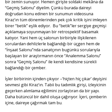
bir zemin sunuyor. Hemen girişte soldaki mekâna da
“Geçmiş Salonu” diyelim. Çünkü burada daireyi
doğrudan konu edinen bir sunumun videosuna
Kiraz’ın tüm dönemlerinden pek çok kritik işini imleyen
birer “betik” eşlik ediyor. Bu “betik”ler sergiye geçmişi
açıklamaya soyunmayan bir retrospektif basamak
katıyor. Yani hem üç salonun birbiriyle ilişkilenen
sorulardan dehlizlerle bağlandığı bir üçgen hem de
“İnşaat Salonu”nda sanatçının bugünkü sorularıyla
başlayan bir araştırmanın önce “Analemma Salonu”
sonra “Geçmiş Salonu” ile kendi kendisine sürekli
bağlandığı bir çember.
İşler birbirinin içinden çıkıyor –‘hiçten hiç çıkar’ deyişini
sevmesi gibi Kiraz’ın. Tabii bu tadımlık girişi, izleyicinin
geçerken alımlama eğilimini zorlaştıran da bir yapı.
Daha bütüncül bir dahil oluşa çağırıyor. İçeri, çemberin
içine, daireye çağırmak tam bu.