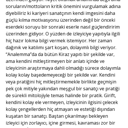
soruların/mottoların kritik önemini vurgulamak adına
diyebiliriz ki kariyeri sanatçının kendi imgesini daha
güçlü kılma motivasyonu üzerinden değil bir önceki
eserdeki soruyu bir sonraki eserle nasıl güçlendiririm
üzerinden gidiyor. O yüzden de izleyiciye yapıtıyla ilgili
hiç hazır lokma bilgi vermek istemiyor. Her zaman
dağınık ve katılımı şart koşan, dolayımlı bilgi veriyor.
“Analemma”da da bütün Kiraz yapıtı bir şekilde var,
ama kendini mitleştirmeyen bir anlatı içinde ve
izleyicinin araştırmaya dahli olmadığı sürece dolayımla
kolay kolay başedemeyeceği bir şekilde var. Kendini
veya pratiğini hiç mitleştirmemekle birlikte geçmişin
pek çok mitiyle yakından meşgul bir sanatçı ve pratiği
de sürekli mitolojiyle temas halinde bir pratik. Girift,
kendini kolay ele vermeyen, izleyicinin ilgisini çelecek
kolay çengellerden hiç atmayan ve estetiği dışından
kuşatan bir sanatçı. Baştan çıkarılmayı bekleyen
izleyici için zorlayıcı, içine girmesi, kavraması zor bir