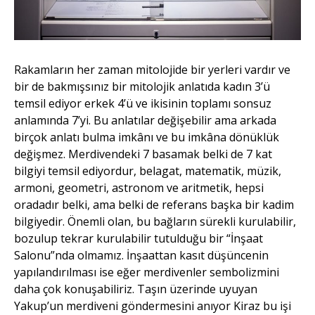
Rakamların her zaman mitolojide bir yerleri vardır ve
bir de bakmışsınız bir mitolojik anlatıda kadın 3’ü
temsil ediyor erkek 4’ü ve ikisinin toplamı sonsuz
anlamında 7’yi. Bu anlatılar değişebilir ama arkada
birçok anlatı bulma imkânı ve bu imkâna dönüklük
değişmez. Merdivendeki 7 basamak belki de 7 kat
bilgiyi temsil ediyordur, belagat, matematik, müzik,
armoni, geometri, astronom ve aritmetik, hepsi
oradadır belki, ama belki de referans başka bir kadim
bilgiyedir. Önemli olan, bu bağların sürekli kurulabilir,
bozulup tekrar kurulabilir tutulduğu bir “İnşaat
Salonu”nda olmamız. İnşaattan kasıt düşüncenin
yapılandırılması ise eğer merdivenler sembolizmini
daha çok konuşabiliriz. Taşın üzerinde uyuyan
Yakup’un merdiveni göndermesini anıyor Kiraz bu işi