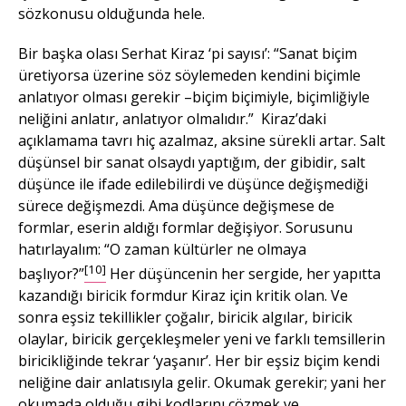
sözkonusu olduğunda hele.
Bir başka olası Serhat Kiraz ‘pi sayısı’: “Sanat biçim
üretiyorsa üzerine söz söylemeden kendini biçimle
anlatıyor olması gerekir –biçim biçimiyle, biçimliğiyle
neliğini anlatır, anlatıyor olmalıdır.” Kiraz’daki
açıklamama tavrı hiç azalmaz, aksine sürekli artar. Salt
düşünsel bir sanat olsaydı yaptığım, der gibidir, salt
düşünce ile ifade edilebilirdi ve düşünce değişmediği
sürece değişmezdi. Ama düşünce değişmese de
formlar, eserin aldığı formlar değişiyor. Sorusunu
hatırlayalım: “O zaman kültürler ne olmaya
[10]
başlıyor?”
Her düşüncenin her sergide, her yapıtta
kazandığı biricik formdur Kiraz için kritik olan. Ve
sonra eşsiz tekillikler çoğalır, biricik algılar, biricik
olaylar, biricik gerçekleşmeler yeni ve farklı temsillerin
biricikliğinde tekrar ‘yaşanır’. Her bir eşsiz biçim kendi
neliğine dair anlatısıyla gelir. Okumak gerekir; yani her
okumada olduğu gibi kodlarını çözmek ve