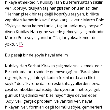
hikâye etmektedir. Kubilay Han bu teferruattan sıkılır
ve “Köprüyü taşıyan taş hangisi sen onu anlat” der.
“Herhangi tek bir taş değil köprüyü taşıyan, birlikte
yaptıkları kemerin kavsi” diye karşılık verir Marco Polo.
“Öyleyse bana kemeri anlat, taşları anlatmayı boşver”
diyen Kubilay Han gene sadede gelmeye çalışmaktadır.
Marco Polo şöyle yanıtlar: “Taşlar yoksa kemer de
[2]
yoktur.”
Bu pasajı bir de şöyle hayal edelim:
Kubilay Han Serhat Kiraz’ın çalışmalarını izlemektedir.
Bir noktada onu sadede gelmeye çağırır: “Bırak şimdi
üçgeni, kareyi, daireyi, kadim formları da ana fikri
söyle” der. “Evrene dair en eski tahayyüllerden, envai
çeşit sembolden bahsedip duruyorsun, neticeye gel,
günlük trajedimizi ver bize haydi” diye devam eder.
“Acıyı ver, gerçek problemi ve yanıtını ver, hayat
hikâyeni ver, formları değil formülü söyle, çemberleri