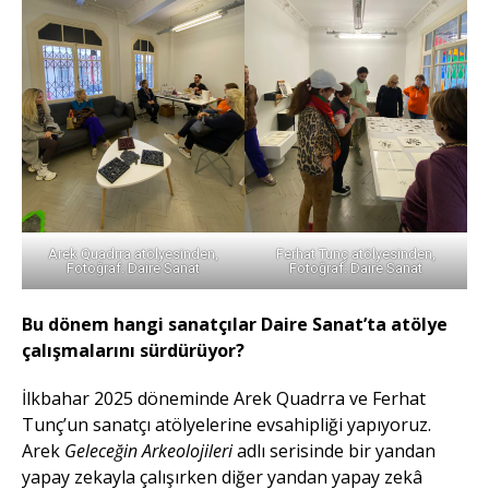
Arek Quadrra atölyesinden,
Ferhat Tunç atölyesinden,
Fotoğraf: Daire Sanat
Fotoğraf: Daire Sanat
Bu dönem hangi sanatçılar Daire Sanat’ta atölye
çalışmalarını sürdürüyor?
İlkbahar 2025 döneminde Arek Quadrra ve Ferhat
Tunç’un sanatçı atölyelerine evsahipliği yapıyoruz.
Arek
Geleceğin Arkeolojileri
adlı serisinde bir yandan
yapay zekayla çalışırken diğer yandan yapay zekâ