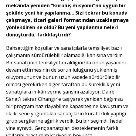
mekânda yeniden “kuruluş misyonu”na uygun bir
şekilde yeni bir yapılanma… Sizi tekrar bu konuda
çalışmaya, ticari galeri formatından uzaklaşmaya
yönlendiren ne oldu? Bu yeni yapılanma neleri
dönüştürdü, farklılaştırdı?
Bahsettiğim koşullar ve sanatçılarla temsiliyet bazlı
çalışmanın sürdürülebilir olamadığı kanısına vardım.
Bir sanatçının temsiliyetini aldığınızda onun yaşamını
devam ettirmesinin de sorumluluğunu yüklenmiş
oluyorsunuz ve bunun uzun vadede sürdürülebilir
olması gerekirken diğer taraftan bu süreklilik yeni
sanatçılara imkân verme şansını azaltıyor. Daire
Sanat’ı tekrar Cihangir’e taşıyarak yeniden bağımsız
bir program hazırlayabilme kapasitesine kavuştum ve
ilk iki sene yoğunlukla sanatçıların küratörlük yaptığı
grup sergilerine ağırlık verdik. Bu bir seçimdi, hedef
yine aynıydı. Genç sanatçıları desteklemenin farklı
yollarını araştırdım kariyerim boyunca.