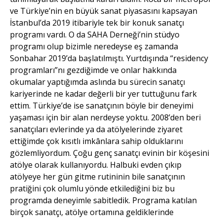
ve Türkiye’nin en büyük sanat piyasasını kapsayan
İstanbul’da 2019 itibariyle tek bir konuk sanatçı
programı vardı. O da SAHA Derneği’nin stüdyo
programı olup bizimle neredeyse eş zamanda
Sonbahar 2019’da başlatılmıştı. Yurtdışında “residency
programları”nı gezdiğimde ve onlar hakkında
okumalar yaptığımda aslında bu sürecin sanatçı
kariyerinde ne kadar değerli bir yer tuttuğunu fark
ettim. Türkiye’de ise sanatçının böyle bir deneyimi
yaşaması için bir alan nerdeyse yoktu. 2008’den beri
sanatçıları evlerinde ya da atölyelerinde ziyaret
ettiğimde çok kısıtlı imkânlara sahip olduklarını
gözlemliyordum. Çoğu genç sanatçı evinin bir köşesini
atölye olarak kullanıyordu. Halbuki evden çıkıp
atölyeye her gün gitme rutininin bile sanatçının
pratiğini çok olumlu yönde etkilediğini biz bu
programda deneyimle sabitledik. Programa katılan
birçok sanatçı, atölye ortamına geldiklerinde