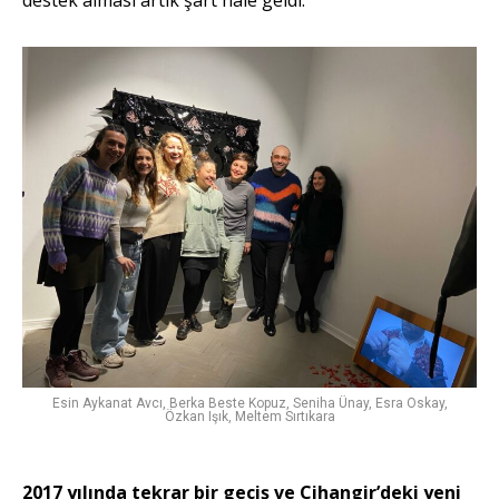
destek alması artık şart hâle geldi.
Esin Aykanat Avcı, Berka Beste Kopuz, Seniha Ünay, Esra Oskay,
Özkan Işık, Meltem Sırtıkara
2017 yılında tekrar bir geçiş ve Cihangir’deki yeni