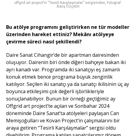
offgrid art project’in “Tesirli Karşılaşmalar” sergisinden, Fotoğraf:
Barış Özçetin
Bu atölye programını geliştirirken ne tür modeller
üzerinden hareket ettiniz? Mekânı atölyeye
çevirme süreci nasıl şekillendi?
Daire Sanat Cihangir’de bir apartman dairesinden
oluşuyor. Dairenin biri önde diğeri bahçeye bakan iki
ayrı kanadı var. Programda iki sanatçıyı eş zamanlı
konuk etmek bence programa büyük zenginlik
katılıyor. Seçilen iki sanatçı ya da sanatçı ikilisinin üç ay
boyunca etkileşimi çok değerli işbirlikleriyle
sonuçlanabiliyor. Bunun bir örneği geçtiğimiz ay
Offgrid art project’te açılan ve Sonbahar 2024
döneminde Daire Sanat’ta atölyeleri paylaşan Can
Memişoğulları ve Kovan Project’in çalışmalarını bir
araya getiren “Tesirli Karşılaşmalar” sergisi oldu
diyebilirim. Programa katılan sanatçılarımız dönem