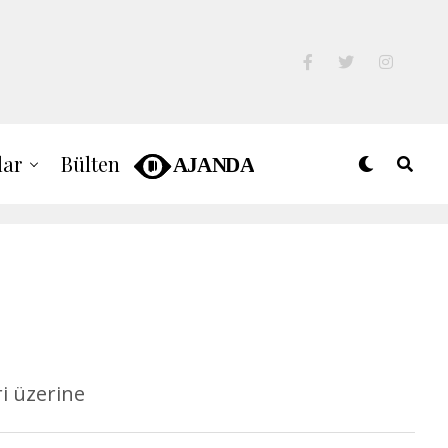
lar
Bülten
i üzerine