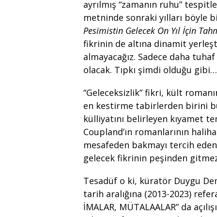
ayrılmış “zamanın ruhu” tespitle
metninde sonraki yılları böyle b
Pesimistin Gelecek On Yıl İçin Tah
fikrinin de altına dinamit yerle
almayacağız. Sadece daha tuhaf
olacak. Tıpkı şimdi olduğu gibi…
“Geleceksizlik” fikri, kült roma
en kestirme tabirlerden birini 
külliyatını belirleyen kıyamet t
Coupland’ın romanlarının halih
mesafeden bakmayı tercih eden k
gelecek fikrinin peşinden gitmez
Tesadüf o ki, küratör Duygu Dem
tarih aralığına (2013-2023) ref
İMALAR, MÜTALAALAR” da açılışı