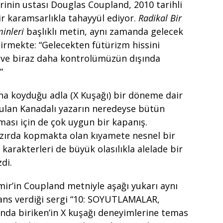
rinin ustası Douglas Coupland, 2010 tarihli
ir karamsarlıkla tahayyül ediyor.
Radikal Bir
minleri
başlıklı metin, aynı zamanda gelecek
ştirmekte: “Gelecekten fütürizm hissini
 ve biraz daha kontrolümüzün dışında
”
nına koyduğu adla (X Kuşağı) bir döneme dair
bulan Kanadalı yazarın neredeyse bütün
eması için de çok uygun bir kapanış.
azırda kopmakta olan kıyamete nesnel bir
arakterleri de büyük olasılıkla alelade bir
di.
ir’in Coupland metniyle aşağı yukarı aynı
erans verdiği sergi “10: SOYUTLAMALAR,
nda biriken’in X kuşağı deneyimlerine temas