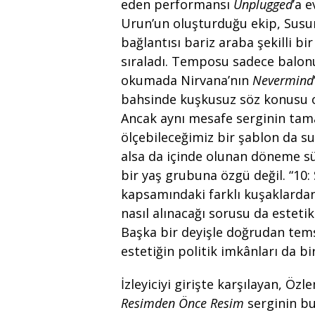
eden performansı
Unplugged
’a 
Urun’un oluşturduğu ekip, Susurl
bağlantısı bariz araba şekilli b
sıraladı. Temposu sadece balonu
okumada Nirvana’nın
Nevermind
bahsinde kuşkusuz söz konusu on 
Ancak aynı mesafe serginin tama
ölçebileceğimiz bir şablon da su
alsa da içinde olunan döneme sür
bir yaş grubuna özgü değil. “
kapsamındaki farklı kuşaklardan
nasıl alınacağı sorusu da estetik 
Başka bir deyişle doğrudan tems
estetiğin politik imkânları da b
İzleyiciyi girişte karşılayan, Ö
Resimden Önce Resim
serginin bu