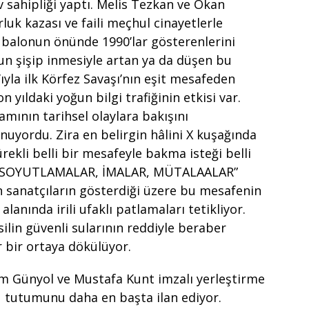
ev sahipliği yaptı. Melis Tezkan ve Okan
uk kazası ve faili meçhul cinayetlerle
ir balonun önünde 1990’lar gösterenlerini
n şişip inmesiyle artan ya da düşen bu
’ıyla ilk Körfez Savaşı’nın eşit mesafeden
yıldaki yoğun bilgi trafiğinin etkisi var.
mının tarihsel olaylara bakışını
nuyordu. Zira en belirgin hâlini X kuşağında
ekli belli bir mesafeyle bakma isteği belli
10: SOYUTLAMALAR, İMALAR, MÜTALAALAR”
 sanatçıların gösterdiği üzere bu mesafenin
alanında irili ufaklı patlamaları tetikliyor.
ilin güvenli sularının reddiyle beraber
ir bir ortaya dökülüyor.
zlem Günyol ve Mustafa Kunt imzalı yerleştirme
 tutumunu daha en başta ilan ediyor.