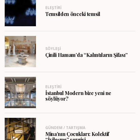
ELEŞTIRI
Temsilden önceki temsil
SÖYLEŞI
Çinili Hamam’da “Kalıntıların Şifası”
ELEŞTIRI
İstanbul Modern bize yeni ne
söylüyor?
GÜNDEM / TARTIŞMA
Mina’nın Çocukları: Kolektif
“İyileşme” sergisi