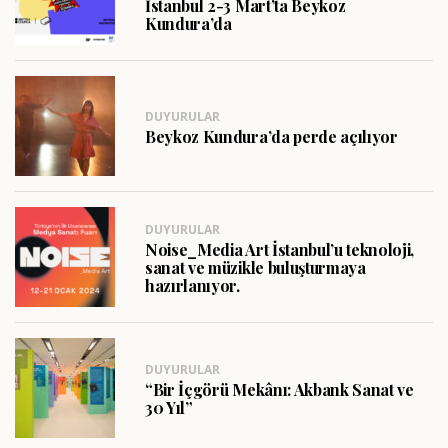
İstanbul 2-3 Mart’ta Beykoz
Kundura’da
DUYURULAR
Beykoz Kundura’da perde açılıyor
DUYURULAR
Noise_Media Art İstanbul’u teknoloji,
sanat ve müzikle buluşturmaya
hazırlanıyor.
DUYURULAR
“Bir İçgörü Mekânı: Akbank Sanat ve
30 Yıl”