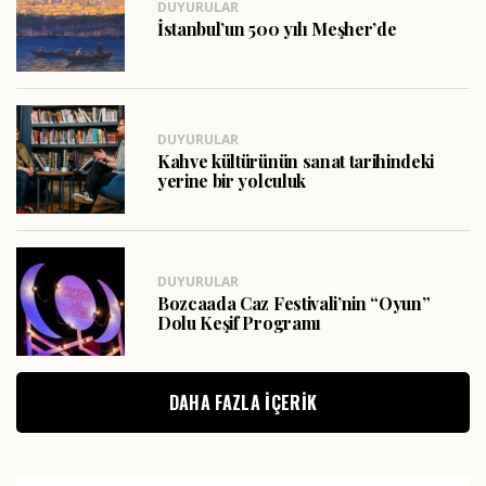
DUYURULAR
İstanbul’un 500 yılı Meşher’de
DUYURULAR
Kahve kültürünün sanat tarihindeki
yerine bir yolculuk
DUYURULAR
Bozcaada Caz Festivali’nin “Oyun”
Dolu Keşif Programı
DAHA FAZLA IÇERIK