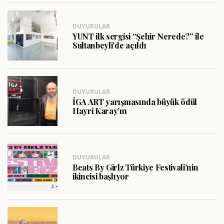
DUYURULAR
YUNT ilk sergisi “Şehir Nerede?” ile
Sultanbeyli’de açıldı
DUYURULAR
İGA ART yarışmasında büyük ödül
Hayri Karay’ın
DUYURULAR
Beats By Girlz Türkiye Festivali’nin
ikincisi başlıyor