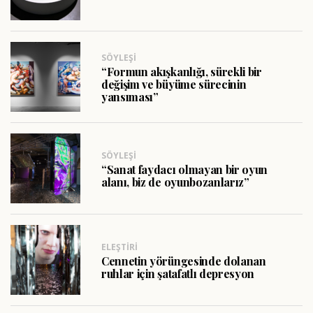
SÖYLEŞI
“Formun akışkanlığı, sürekli bir
değişim ve büyüme sürecinin
yansıması”
SÖYLEŞI
“Sanat faydacı olmayan bir oyun
alanı, biz de oyunbozanlarız”
ELEŞTIRI
Cennetin yörüngesinde dolanan
ruhlar için şatafatlı depresyon