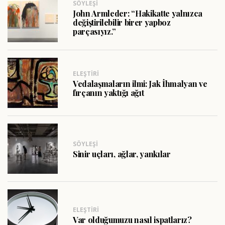
SÖYLEŞI
John Armleder: “Hakikatte yalnızca
değiştirilebilir birer yapboz
parçasıyız.”
ELEŞTIRI
Vedalaşmaların ilmi: Jak İhmalyan ve
fırçanın yaktığı ağıt
SÖYLEŞI
Sinir uçları, ağlar, yankılar
ELEŞTIRI
Var olduğumuzu nasıl ispatlarız?