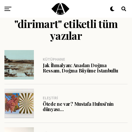
"dirimart" etiketli tüm
yazılar
KÜTÜPHANE
Jak İhmalyan: Anadan Doğma
Ressam, Doğma Büyüme İstanbullu
ELEŞTIRI
Ötede ne var? Mustafa Hulusi’nin
dünyası…