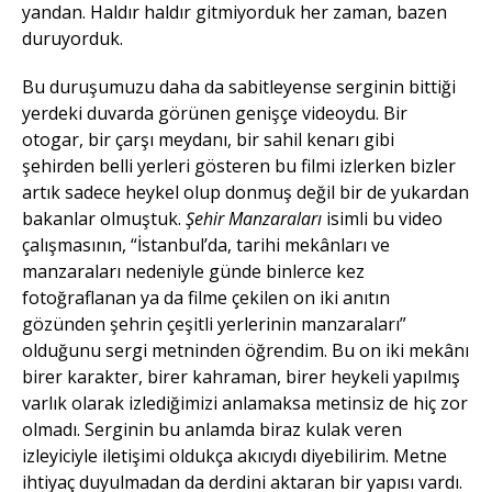
yandan. Haldır haldır gitmiyorduk her zaman, bazen
duruyorduk.
Bu duruşumuzu daha da sabitleyense serginin bittiği
yerdeki duvarda görünen genişçe videoydu. Bir
otogar, bir çarşı meydanı, bir sahil kenarı gibi
şehirden belli yerleri gösteren bu filmi izlerken bizler
artık sadece heykel olup donmuş değil bir de yukardan
bakanlar olmuştuk.
Şehir Manzaraları
isimli bu video
çalışmasının, “İstanbul’da, tarihi mekânları ve
manzaraları nedeniyle günde binlerce kez
fotoğraflanan ya da filme çekilen on iki anıtın
gözünden şehrin çeşitli yerlerinin manzaraları”
olduğunu sergi metninden öğrendim. Bu on iki mekânı
birer karakter, birer kahraman, birer heykeli yapılmış
varlık olarak izlediğimizi anlamaksa metinsiz de hiç zor
olmadı. Serginin bu anlamda biraz kulak veren
izleyiciyle iletişimi oldukça akıcıydı diyebilirim. Metne
ihtiyaç duyulmadan da derdini aktaran bir yapısı vardı.