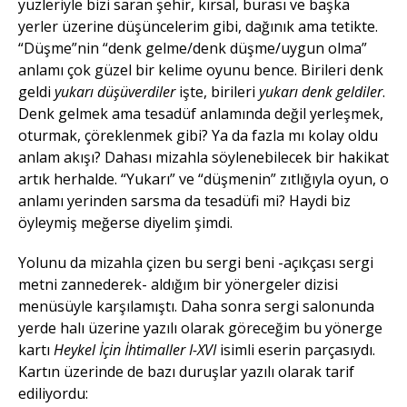
yüzleriyle bizi saran şehir, kırsal, burası ve başka
yerler üzerine düşüncelerim gibi, dağınık ama tetikte.
“Düşme”nin “denk gelme/denk düşme/uygun olma”
anlamı çok güzel bir kelime oyunu bence. Birileri denk
geldi
yukarı düşüverdiler
işte, birileri
yukarı denk geldiler
.
Denk gelmek ama tesadüf anlamında değil yerleşmek,
oturmak, çöreklenmek gibi? Ya da fazla mı kolay oldu
anlam akışı? Dahası mizahla söylenebilecek bir hakikat
artık herhalde. “Yukarı” ve “düşmenin” zıtlığıyla oyun, o
anlamı yerinden sarsma da tesadüfi mi? Haydi biz
öyleymiş meğerse diyelim şimdi.
Yolunu da mizahla çizen bu sergi beni -açıkçası sergi
metni zannederek- aldığım bir yönergeler dizisi
menüsüyle karşılamıştı. Daha sonra sergi salonunda
yerde halı üzerine yazılı olarak göreceğim bu yönerge
kartı
Heykel İçin İhtimaller I-XVI
isimli eserin parçasıydı.
Kartın üzerinde de bazı duruşlar yazılı olarak tarif
ediliyordu: