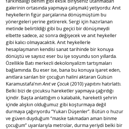
farkındalığı benim gibi eksik biriyseniz utanmadan
galerinin ortasında yapmaya çalışmak) yetiyordu: Anıt
heykellerin figür parçalarına dönüşmüştüm bu
yönergeleri yerine getirerek. Sergi için hazırlanan
metinde belirtildiği gibi bu geçici bir dönüşmeydi
elbette sadece, az sonra değişecek ve anıt heykeller
gibi kalıcı olmayacaktık. Anıt heykellerle
hesaplaşmanın kendisi sanat tarihinde bir konuya
dönüştü ve sayısız eser bu işe soyundu son yıllarda.
Özellikle Batı merkezli dekolonyalizm tartışmaları
bağlamında. Bu eser ise, bana bu konuya işaret eden,
anıtlara sarılan bir çocuğun halini aktaran Gülsün
Karamustafa’nın
Anıt ve Çocuk
(2010) yapıtını hatırlattı.
Belki bizi de çocuksu hareketler yapmaya çağırdığı
içindir. Başta anlattığım o kalabalık, hareketli şehrin
içinde alışkın olduğumuz gibi koşturmaya değil
durmaya çağırıyordu “Yukarı Düşenler”. Bütün o huzur
ve güven duyduğum “maske takmadan aman binme
çocuğum” uyarılarıyla metrolar, durma yeriydi belki bir