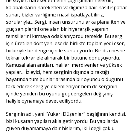
ne söyler, hareket etmenin çağrışımları nelerdir,
kalabalıkların hareketleri varlığımıza dair nasıl ispatlar
sunar, bizler varlığımızı nasıl ispatlayabiliriz,
sorularıyla… Sergi, insan unsurunu arka plana iten ve
güç sahiplerini öne alan bir hiyerarşik yapının
temsillerini kırmaya odaklanıyordu temelde. Bu sergi
için üretilen dört yeni eserle birlikte toplam yedi eser,
birbiriyle bir denge içinde sunuluyordu. Bir dizi nesne
tekrar tekrar ele alınarak bir bütüne dönüşüyordu.
Kamusal alan anıtları, halılar, merdivenler ve yüksek
yapılar… İzleyici, hem serginin dışında bıraktığı
hayatında tüm bunlar arasında bir oyuncu olduğunu
fark ederek sergiye eklemleniyor hem de serginin
içinde yeniden bu oyunu güç dengeleri değişmiş
haliyle oynamaya davet ediliyordu.
Serginin adı, yani “Yukarı Düşenler” başlığının kendisi,
bizi kuşatan yapıları akla getiriyordu. Bu yapılarda
güven duyamamaya dair hislerim, ikili değil çoklu