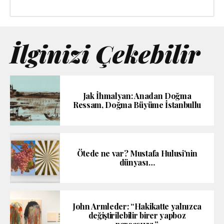
İlginizi Çekebilir
Jak İhmalyan: Anadan Doğma
Ressam, Doğma Büyüme İstanbullu
Ötede ne var? Mustafa Hulusi’nin
dünyası…
John Armleder: “Hakikatte yalnızca
değiştirilebilir birer yapboz