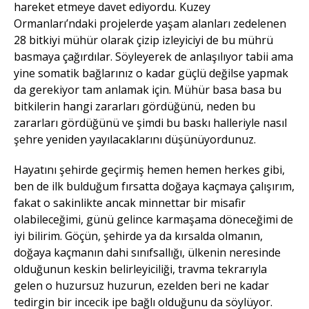
hareket etmeye davet ediyordu. Kuzey
Ormanları’ndaki projelerde yaşam alanları zedelenen
28 bitkiyi mühür olarak çizip izleyiciyi de bu mührü
basmaya çağırdılar. Söyleyerek de anlaşılıyor tabii ama
yine somatik bağlarınız o kadar güçlü değilse yapmak
da gerekiyor tam anlamak için. Mühür basa basa bu
bitkilerin hangi zararları gördüğünü, neden bu
zararları gördüğünü ve şimdi bu baskı halleriyle nasıl
şehre yeniden yayılacaklarını düşünüyordunuz.
Hayatını şehirde geçirmiş hemen hemen herkes gibi,
ben de ilk bulduğum fırsatta doğaya kaçmaya çalışırım,
fakat o sakinlikte ancak minnettar bir misafir
olabileceğimi, günü gelince karmaşama döneceğimi de
iyi bilirim. Göçün, şehirde ya da kırsalda olmanın,
doğaya kaçmanın dahi sınıfsallığı, ülkenin neresinde
olduğunun keskin belirleyiciliği, travma tekrarıyla
gelen o huzursuz huzurun, ezelden beri ne kadar
tedirgin bir incecik ipe bağlı olduğunu da söylüyor.