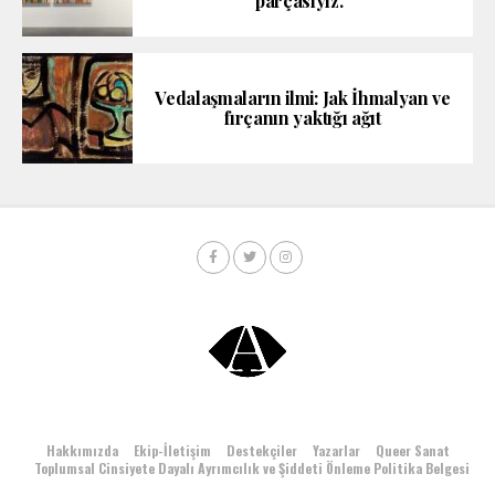
parçasıyız.”
Vedalaşmaların ilmi: Jak İhmalyan ve
fırçanın yaktığı ağıt
Hakkımızda
Ekip-İletişim
Destekçiler
Yazarlar
Queer Sanat
Toplumsal Cinsiyete Dayalı Ayrımcılık ve Şiddeti Önleme Politika Belgesi