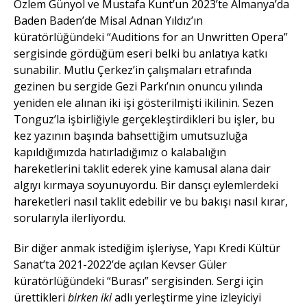
Özlem Günyol ve Mustafa Kunt’un 2023’te Almanya’da
Baden Baden’de Misal Adnan Yıldız’ın
küratörlüğündeki “Auditions for an Unwritten Opera”
sergisinde gördüğüm eseri belki bu anlatıya katkı
sunabilir. Mutlu Çerkez’in çalışmaları etrafında
gezinen bu sergide Gezi Parkı’nın onuncu yılında
yeniden ele alınan iki işi gösterilmişti ikilinin. Sezen
Tonguz’la işbirliğiyle gerçekleştirdikleri bu işler, bu
kez yazının başında bahsettiğim umutsuzluğa
kapıldığımızda hatırladığımız o kalabalığın
hareketlerini taklit ederek yine kamusal alana dair
algıyı kırmaya soyunuyordu. Bir dansçı eylemlerdeki
hareketleri nasıl taklit edebilir ve bu bakışı nasıl kırar,
sorularıyla ilerliyordu.
Bir diğer anmak istediğim işleriyse, Yapı Kredi Kültür
Sanat’ta 2021-2022’de açılan Kevser Güler
küratörlüğündeki “Burası” sergisinden. Sergi için
ürettikleri
birken iki
adlı yerleştirme yine izleyiciyi