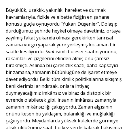
Büyüklük, uzaklık, yakınlık, hareket ve durmak
kavramlarıyla, fizikle ve elbette fiziğin en şahane
konusu güçle oynuyordu “Yukarı Düşenler”. Dolaşıp
durduğumuz şehirde heykel olmaya davetimiz, ortaya
yayılmış fakat yukarıda olması gerekirken tanrısal
zamana vurgu yaparak yere yerleşmiş kocaman bir
saatle kesiliyordu.
Saat
isimli bu eser saatin yönünü,
rakamları ve çizgilerini elinden almış onu çaresiz
bırakmıştı. Aslında bu çaresizlik saati, daha kapsayıcı
bir zamana, zamanın bütünlüğüne de işaret etmeye
davet ediyordu. Belki tüm kimlik politikalarına sıkışmış
benliklerimizi arındırsak, onlara ihtiyaç
duymayacağımız imkânsız ve biraz da distopik bir
evrende olabilecek gibi, insanın imkânsız zamanıyla
zamanın imkânsızlığı çakışıyordu. Zaman algısının
önünü kesen bu yaklaşım, bulanıklığı ve muğlaklığı
çağırıyordu. Meydanlarda yüksek kulelerde görmeye
alışık olduğumuz saat, bu kez yerde kalarak bakışımızı