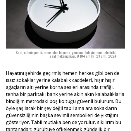
Saat, alüminyum üzerine ıslak boyama, yansıma önleyici cam, elektrikli
saat mekanizması, Ø 104 cm (h_ 23 cm), 2024
Hayatını şehirde geçirmiş hemen herkes gibi ben de
ıssız sokaklar yerine kalabalık caddeleri, hışır hışır
ağaçların altı yerine korna sesleri arasında trafiği,
tenha bir parktaki bank yerine akın akın kalabalıklarla
bindiğim metrodaki boş koltuğu güvenli bulurum. Bu
öyle şaşılacak bir şey değil tabii ama ara sokakların
güvensizliğinin başka sevimli sembolleri de yıktığını
gösteriyor. Tabii mutlaka ben de yorulur, sıkılırım bu
tantanadan; gürültüye öfkelenmek gündelik bir