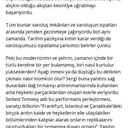
alışkın olduğu akıştan kesintiye uğratmayı
başarıyordu.
Tüm bunlar varoluş imkânları ve varoluşun ispatları
arasında yeniden gezinmeye çağırıyordu bizi aynı
zamanda. Tarihin yazılışına kimin karar verdiği de
varoluşumuzu ispatlama şansımızı belirler çünkü.
Peki bu modernizmin ve şehrin, zamanın içinde bir
türlü kendine bir yer bulamamış, biri nasıl kurtulur
yükseklerden? Aşağı inmesi ya da düştüğü bu delikten
çıkması nasıl mümkün olur? Sergi buna yanıtını sağ
duvardaki dağ tırmanışı antrenmanlarında kullanılan
ama heykelsi parçacıklardan oluşan eserle veriyordu.
Serbest Tırmanış
adlı bu performans yerleştirmesi,
sanatçı ikilisinin “Frankfurt, İstanbul ve Çanakkale’deki
birçok anıtın kaide ve heykellerin elle ulaşılabilen
bölümlerinden kalıplar alarak onların replikalarını
oluşturdukları bir tırmanma duvarı projesi”. Yapıtın