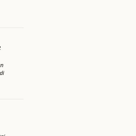
e
an
di