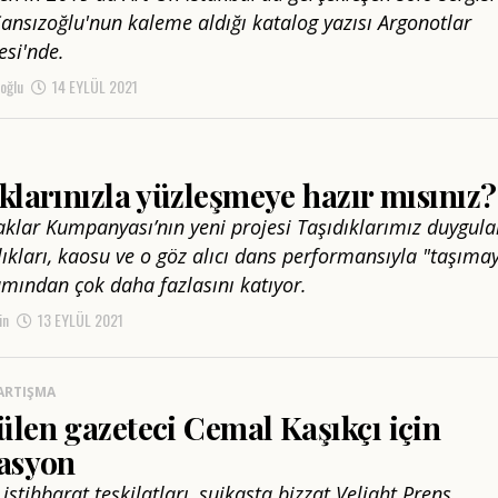
ansızoğlu'nun kaleme aldığı katalog yazısı Argonotlar
si'nde.
oğlu
14 EYLÜL 2021
klarınızla yüzleşmeye hazır mısınız?
aklar Kumpanyası’nın yeni projesi Taşıdıklarımız duygular
ıkları, kaosu ve o göz alıcı dans performansıyla "taşıma
amından çok daha fazlasını katıyor.
in
13 EYLÜL 2021
ARTIŞMA
len gazeteci Cemal Kaşıkçı için
lasyon
stihbarat teşkilatları, suikasta bizzat Veliaht Prens