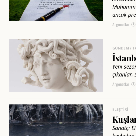
Muhammed 
ancak pre
Argonotlar
GÜNDEM / T
İstanb
Yeni sezo
çıkanlar, 
Argonotlar
ELEŞTIRI
Kuşlar
Sanatçı El
kaybolan d