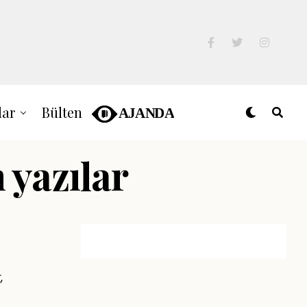
lar
Bülten
 yazılar
,