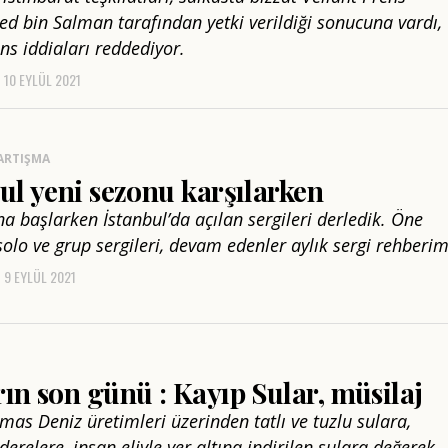
bin Salman tarafından yetki verildiği sonucuna vardı,
ns iddiaları reddediyor.
10 EYLÜL 2021
ARTIŞMA
ul yeni sezonu karşılarken
na başlarken İstanbul’da açılan sergileri derledik. Öne
solo ve grup sergileri, devam edenler aylık sergi rehberim
9 EYLÜL 2021
ın son günü : Kayıp Sular, müsilaj
mas Deniz üretimleri üzerinden tatlı ve tuzlu sulara,
erelere, insan eliyle yer altına indirilen sulara değerek