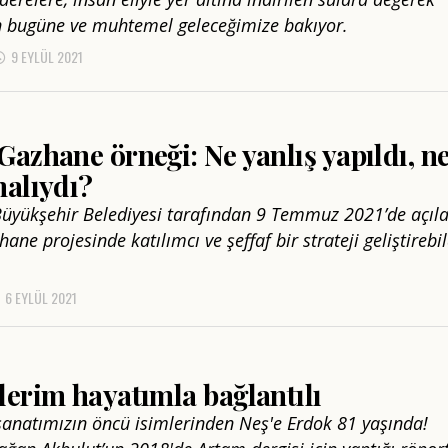
 bugüne ve muhtemel geleceğimize bakıyor.
9 EYLÜL 2021
azhane örneği: Ne yanlış yapıldı, n
malıydı?
Büyükşehir Belediyesi tarafından 9 Temmuz 2021’de açıl
ne projesinde katılımcı ve şeffaf bir strateji geliştirebil
6 EYLÜL 2021
erim hayatımla bağlantılı
 sanatımızın öncü isimlerinden Neş'e Erdok 81 yaşında!