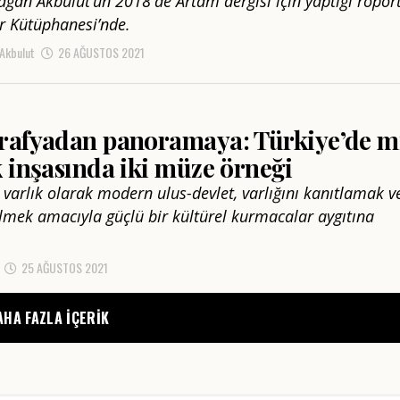
Kağan Akbulut’un 2018'de Artam dergisi için yaptığı röpor
r Kütüphanesi’nde.
 Akbulut
26 AĞUSTOS 2021
rafyadan panoramaya: Türkiye’de mi
 inşasında iki müze örneği
 varlık olarak modern ulus-devlet, varlığını kanıtlamak v
lmek amacıyla güçlü bir kültürel kurmacalar aygıtına
25 AĞUSTOS 2021
AHA FAZLA IÇERIK