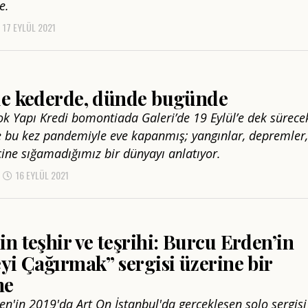
e.
17 EYLÜL 2021
de kederde, dünde bugünde
ok Yapı Kredi bomontiada Galeri’de 19 Eylül’e dek sürece
e bu kez pandemiyle eve kapanmış; yangınlar, depremler,
içine sığamadığımız bir dünyayı anlatıyor.
16 EYLÜL 2021
n teşhir ve teşrihi: Burcu Erden’in
yi Çağırmak” sergisi üzerine bir
me
en'in 2019'da Art On İstanbul'da gerçekleşen solo sergisi 