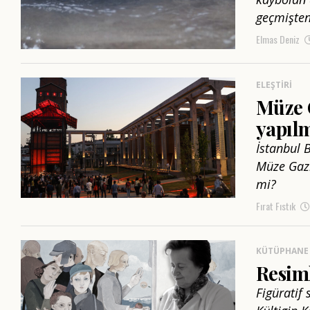
geçmişten
Elmas Deniz
ELEŞTIRI
Müze G
yapıl
İstanbul 
Müze Gazha
mi?
Fırat Fıstık
KÜTÜPHANE
Resiml
Figüratif