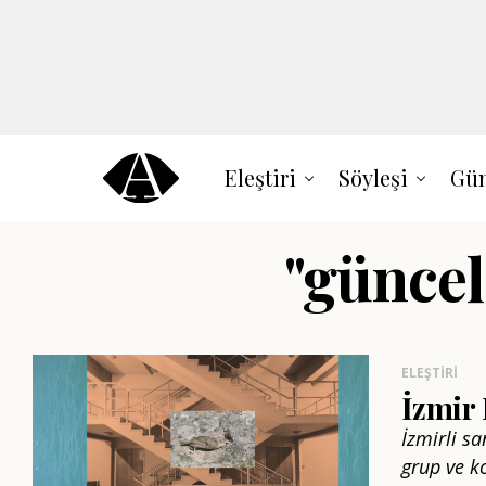
Eleştiri
Söyleşi
Gün
"güncel
ELEŞTIRI
İzmir 
İzmirli sa
grup ve ko