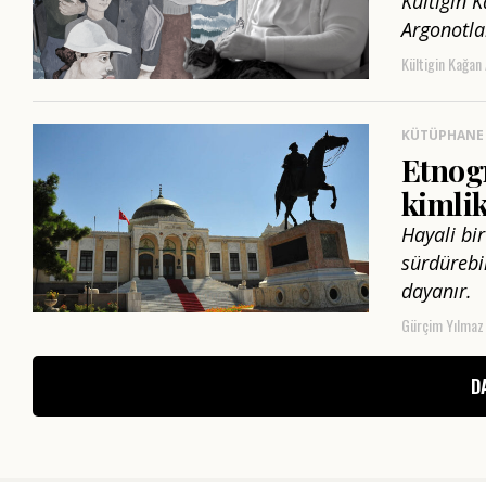
Kültigin 
Argonotla
Kültigin Kağan
KÜTÜPHANE
Etnog
kimlik
Hayali bir
sürdürebi
dayanır.
Gürçim Yılmaz
D