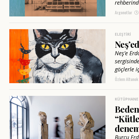
rehberind
Argonotlar
ELEŞTIRI
Neş’e
Neş’e Erd
sergisind
göçlerle 
Özlem Altunok
KÜTÜPHANE
Bedeni
“Kütle
dene
Burcu Erd