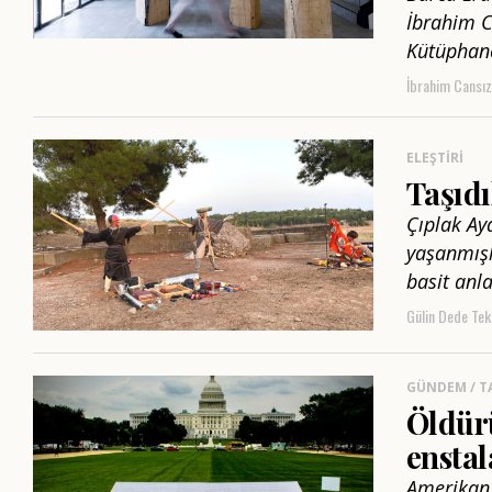
İbrahim C
Kütüphane
İbrahim Cansız
ELEŞTIRI
Taşıdı
Çıplak Ay
yaşanmışl
basit anl
Gülin Dede Tek
GÜNDEM / T
Öldürü
ensta
Amerikan i