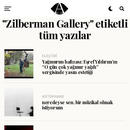
"Zilberman Gallery" etiketli
tüm yazılar
ELEŞTIRI
Yağmurun hafızası: Eşref Yıldırım’ın
“O gün çok yağmur yağdı”
sergisinde yasın estetiği
KÜTÜPHANE
neredeyse sen, bir müzikal olmak
istiyorsun