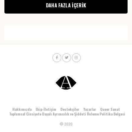
DAHA FAZLA IÇERIK
Hakkımızda
Ekip-İletişim
Destekçiler
Yazarlar
Queer Sanat
Toplumsal Cinsiyete Dayalı Ayrımcılık ve Şiddeti Önleme Politika Belgesi
© 2020