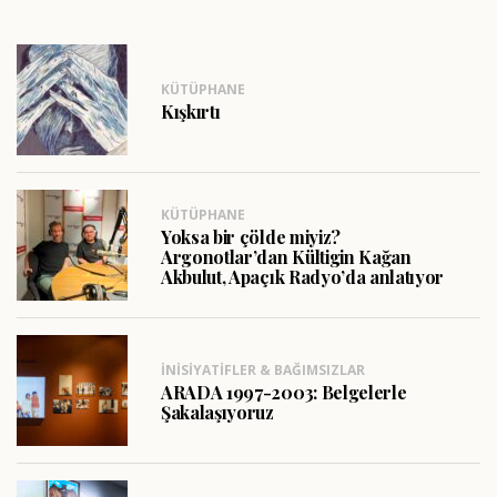
KÜTÜPHANE
Kışkırtı
KÜTÜPHANE
Yoksa bir çölde miyiz?
Argonotlar’dan Kültigin Kağan
Akbulut, Apaçık Radyo’da anlatıyor
İNISIYATIFLER & BAĞIMSIZLAR
ARADA 1997-2003: Belgelerle
Şakalaşıyoruz