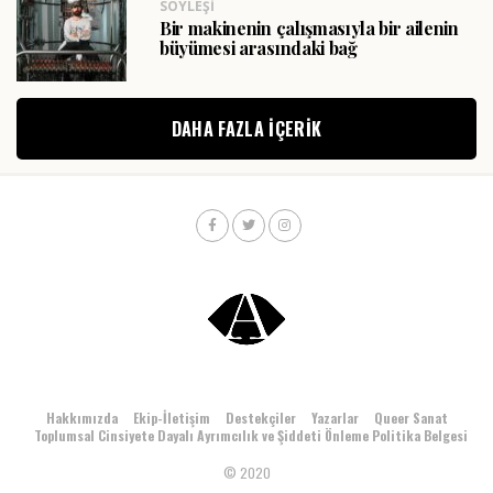
SÖYLEŞI
Bir makinenin çalışmasıyla bir ailenin
büyümesi arasındaki bağ
DAHA FAZLA IÇERIK
Hakkımızda
Ekip-İletişim
Destekçiler
Yazarlar
Queer Sanat
Toplumsal Cinsiyete Dayalı Ayrımcılık ve Şiddeti Önleme Politika Belgesi
© 2020