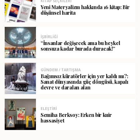
KITAP SEÇKILERI
Yeni Materyalizm hakkında 16 kitap: Bir
düşünsel harita
İŞBIRLIĞI
“İnsanlar değişecek ama bu heykel
sonsuza kadar burada duracak!”
GÜNDEM / TARTIŞMA
Bağımsız küratörler için yer kaldı mı?:
Sanat dünyasında güç döngüsü, kapalı
devre ve daralan alan
ELEŞTIRI
Semiha Berksoy: Erken bir kuir
hassasiyet