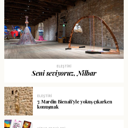
ELEŞTIRI
Seni seviyoruz, Nilbar
ELEŞTIRI
7. Mardin Bienali’yle yokuş çıkarken
konuşmak