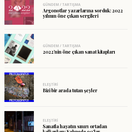
GÜNDEM / TARTIŞMA
Argonotlar yazarlarına sorduk: 2022
yılının öne çıkan sergileri
GÜNDEM / TARTIŞMA
2022’nin öne çıkan sanat kitapları
ELEŞTIRI
Bizi bir arada tutan şeyler
ELEŞTIRI
Sanatla hayatın sınırı ortadan
kalkarken: Sahnede 90’lar