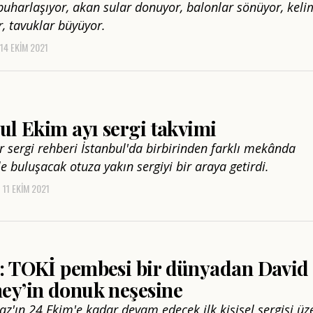
uharlaşıyor, akan sular donuyor, balonlar sönüyor, keli
r, tavuklar büyüyor.
14 EKIM 2021
ul Ekim ayı sergi takvimi
r sergi rehberi İstanbul'da birbirinden farklı mekânda
yle buluşacak otuza yakın sergiyi bir araya getirdi.
11 EKIM 2021
: TOKİ pembesi bir dünyadan David
ey’in donuk neşesine
az'ın 24 Ekim'e kadar devam edecek ilk kişisel sergisi üz