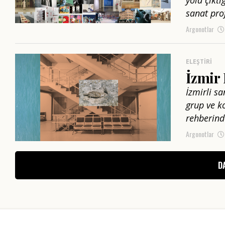
sanat pro
Argonotlar
ELEŞTIRI
İzmir 
İzmirli sa
grup ve ko
rehberind
Argonotlar
D