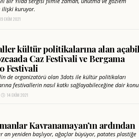
ylı Bir Yılda sergisi filmle zaman, unutma ve gözlem
ilişki kuruyor.
19 EKIM 2021
aller kültür politikalarına alan açabil
zcaada Caz Festivali ve Bergama
o Festivali
alin de organizatörü olan 3dots ile kültür politikaları
rına festivallerin nasıl katkı sağlayabileceğine dair konu
14 EKIM 2021
amanlar Kavranamayan’ın ardından
 an yeniden başlıyor, ağaçlar büyüyor, patates plastiğe