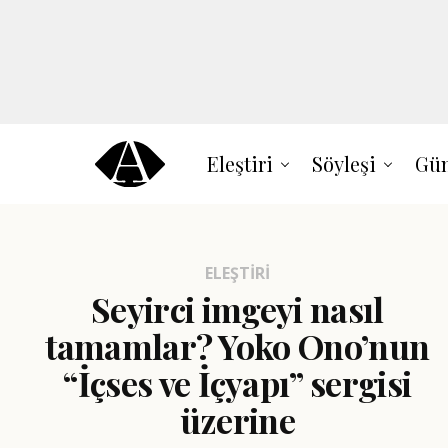
Eleştiri
Söyleşi
Gün
ELEŞTIRI
Seyirci imgeyi nasıl
tamamlar? Yoko Ono’nun
“İçses ve İçyapı” sergisi
üzerine