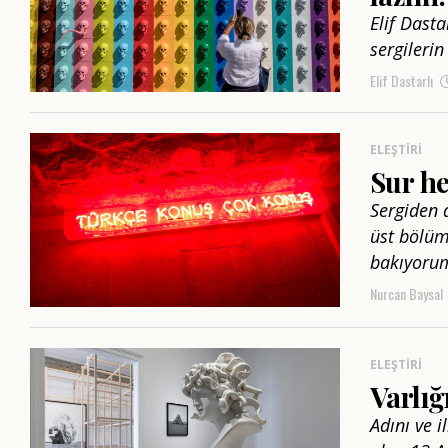
Elif Dast
sergileri
Elif Dastarlı
ELEŞTIRI
Sur he
Sergiden 
üst bölüm
bakıyorum:
Nurcan Baysal
ELEŞTIRI
Varlı
Adını ve 