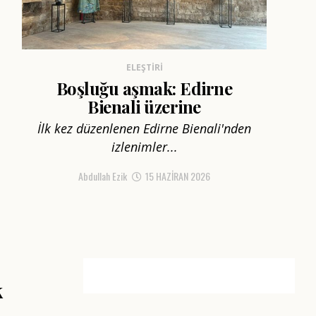
ELEŞTIRI
Boşluğu aşmak: Edirne
Bienali üzerine
İlk kez düzenlenen Edirne Bienali'nden
izlenimler...
Abdullah Ezik
15 HAZIRAN 2026
k