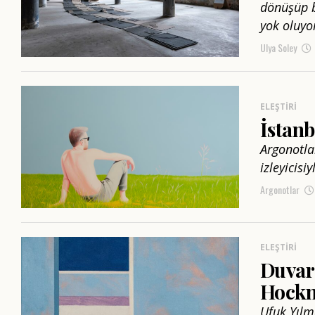
dönüşüp b
yok oluyo
Ulya Soley
ELEŞTIRI
İstanb
Argonotla
izleyicisi
Argonotlar
ELEŞTIRI
Duvar
Hockn
Ufuk Yılm