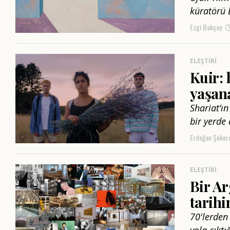
küratörü 
Ezgi Bakçay
ELEŞTIRI
Kuir: 
yaşana
Shariat’ı
bir yerde
Erdoğan Şeker
ELEŞTIRI
Bir Ar
tarihi
70'lerden
yola çıkt