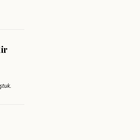
ir
ştuk.