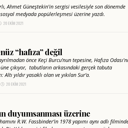
arlı, Ahmet Güneştekin'in sergisi vesilesiyle son dönemde
n sosyal medyada popülerleşmesi üzerine yazdı.
20 EKIM 2021
nüz “hafıza” değil
ayrılmadan önce Keçi Burcu’nun tepesine, Hafıza Odası'n
üne çıkıyor, tabutların arkasındaki gerçek tabuta
 Altı yıldır yasaklı olan ve yıkılan Sur’a.
20 EKIM 2021
ğın duyumsanması üzerine
ilhamını R.W. Fassbinder’in 1978 yapımı aynı adlı filmind