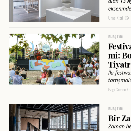
alan 13 A
ekseninde 
Uras Kızıl
ELEŞTIRI
Festiv
mi: Bo
Tiyatr
İki festiv
tartışmala
Ezgi Cemre Er
ELEŞTIRI
Bir Z
Zaman her