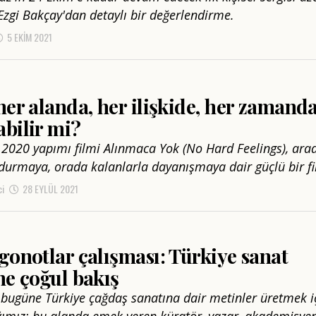
Ezgi Bakçay'dan detaylı bir değerlendirme.
5 EKIM 2021
her alanda, her ilişkide, her zamand
bilir mi?
n 2020 yapımı filmi Alınmaca Yok (No Hard Feelings), ara
 durmaya, orada kalanlarla dayanışmaya dair güçlü bir fi
ci
28 EYLÜL 2021
gonotlar çalışması: Türkiye sanat
ne çoğul bakış
 bugüne Türkiye çağdaş sanatına dair metinler üretmek i
ığımız; bu alanda emek veren küratör, yazar, akademisye