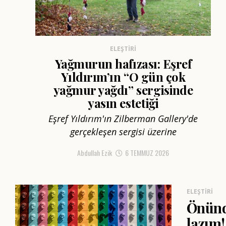
ELEŞTIRI
Yağmurun hafızası: Eşref
Yıldırım’ın “O gün çok
yağmur yağdı” sergisinde
yasın estetiği
Eşref Yıldırım'ın Zilberman Gallery'de
gerçekleşen sergisi üzerine
Abdullah Ezik
6 TEMMUZ 2026
ELEŞTIRI
Önünd
lazım!