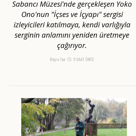
Sabancı Müzesi'nde gerçekleşen Yoko
Ono'nun "İçses ve İçyapı" sergisi
izleyicileri katılmaya, kendi varlığıyla
serginin anlamını yeniden üretmeye
çağırıyor.
Büşra Tan
9 SAAT ÖNCE