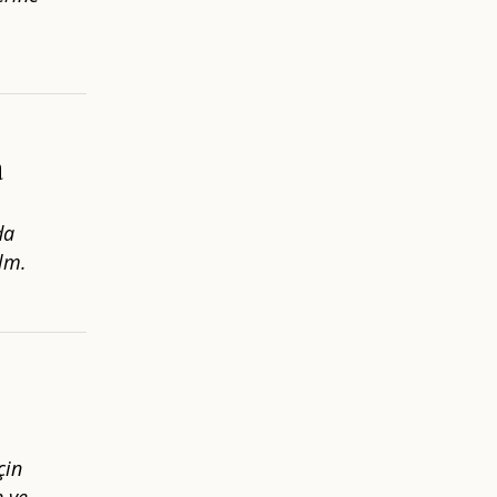
a
da
lm.
çin
n ve