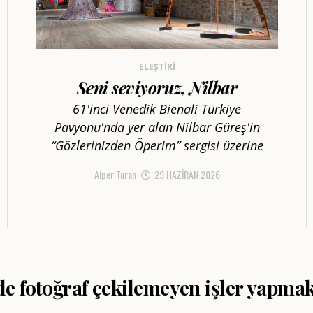
ELEŞTIRI
Seni seviyoruz, Nilbar
61'inci Venedik Bienali Türkiye
Pavyonu'nda yer alan Nilbar Güreş'in
“Gözlerinizden Öperim” sergisi üzerine
Alper Turan
29 HAZIRAN 2026
e fotoğraf çekilemeyen işler yapma