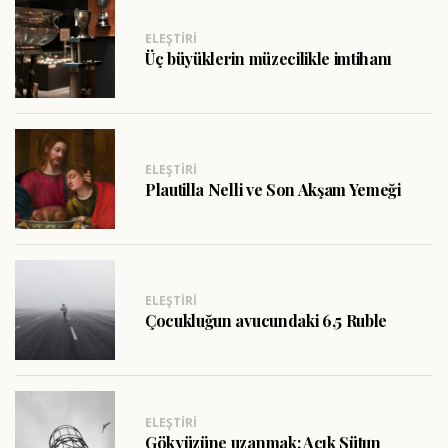
ELEŞTIRI
Üç büyüklerin müzecilikle imtihanı
ELEŞTIRI
Plautilla Nelli ve Son Akşam Yemeği
ELEŞTIRI
Çocukluğun avucundaki 6,5 Ruble
ELEŞTIRI
Gökyüzüne uzanmak: Açık Sütun