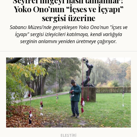
Seyirci imgeyi nasıl tamamlar?
Yoko Ono’nun “İçses ve İçyapı”
sergisi üzerine
Sabancı Müzesi'nde gerçekleşen Yoko Ono'nun "İçses ve
İçyapı" sergisi izleyicileri katılmaya, kendi varlığıyla
serginin anlamını yeniden üretmeye çağırıyor.
ELEŞTIRI