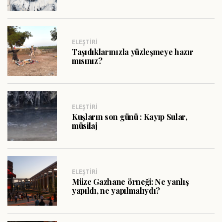
ELEŞTIRI
Taşıdıklarınızla yüzleşmeye hazır
mısınız?
ELEŞTIRI
Kuşların son günü : Kayıp Sular,
müsilaj
ELEŞTIRI
Müze Gazhane örneği: Ne yanlış
yapıldı, ne yapılmalıydı?