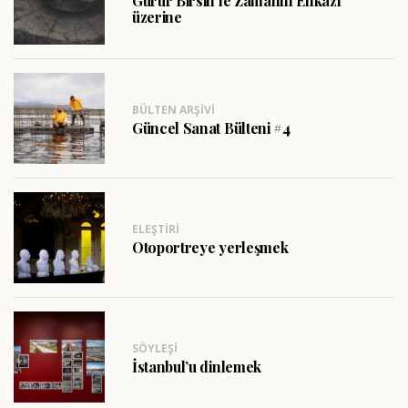
Gurur Birsin’le Zamanın Enkazı
üzerine
BÜLTEN ARŞIVI
Güncel Sanat Bülteni #4
ELEŞTIRI
Otoportreye yerleşmek
SÖYLEŞI
İstanbul’u dinlemek