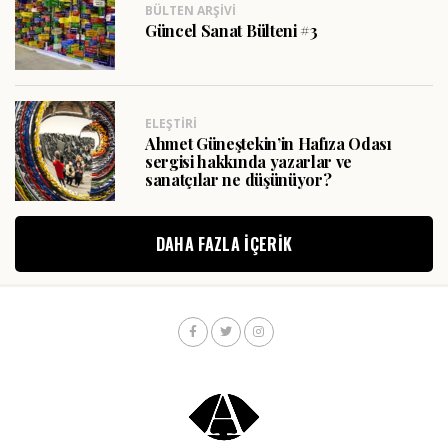
BÜLTEN ARŞIVI
Güncel Sanat Bülteni #3
ELEŞTIRI
Ahmet Güneştekin’in Hafıza Odası
sergisi hakkında yazarlar ve
sanatçılar ne düşünüyor?
DAHA FAZLA IÇERIK