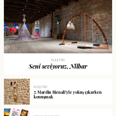
ELEŞTIRI
Seni seviyoruz, Nilbar
ELEŞTIRI
7. Mardin Bienali’yle yokuş çıkarken
konuşmak