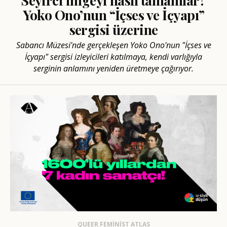
Seyirci imgeyi nasıl tamamlar?
Yoko Ono’nun “İçses ve İçyapı”
sergisi üzerine
Sabancı Müzesi'nde gerçekleşen Yoko Ono'nun "İçses ve
İçyapı" sergisi izleyicileri katılmaya, kendi varlığıyla
serginin anlamını yeniden üretmeye çağırıyor.
QUEER FEMINIST ATLAS