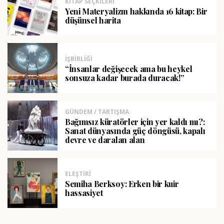
KITAP SEÇKILERI
Yeni Materyalizm hakkında 16 kitap: Bir
düşünsel harita
İŞBIRLIĞI
“İnsanlar değişecek ama bu heykel
sonsuza kadar burada duracak!”
GÜNDEM / TARTIŞMA
Bağımsız küratörler için yer kaldı mı?:
Sanat dünyasında güç döngüsü, kapalı
devre ve daralan alan
ELEŞTIRI
Semiha Berksoy: Erken bir kuir
hassasiyet