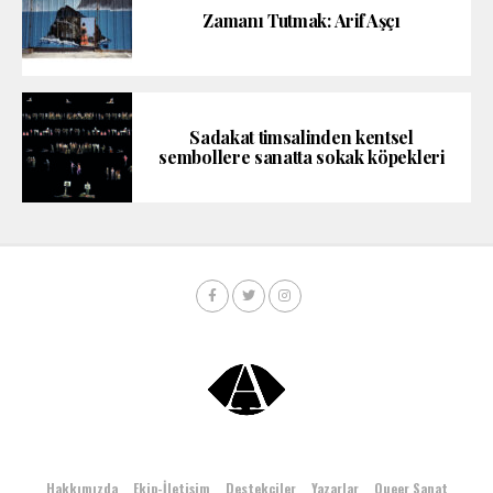
Zamanı Tutmak: Arif Aşçı
Sadakat timsalinden kentsel
sembollere sanatta sokak köpekleri
Hakkımızda
Ekip-İletişim
Destekçiler
Yazarlar
Queer Sanat