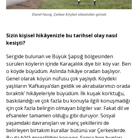
Denef Huvaj, Çerkes Köyleri sitesinden görsel.
Sizin kişisel hikâyenizle bu tarihsel olay nasıl
kesişti?
Sergide bulunan ve Büyük Şapsığ bölgesinden
sürülen köylerin içinde Karaçalılık diye bir köy var. Ben
o köyde büyüdüm. Aslında hikâye oradan başlıyor.
Genel olarak köyün nüfusu çok yaşlıydı. Köydeki
yaşlıların ‘Kafkasya’dan geldik ve akrabalarımızı orada
bıraktık’ hikâyeleriyle büyüdüm. İlk kuşak korktuğu,
baskılandığı ve çok fazla bu konuyla ilgili konuşmadığı
için çok fazla belirgin olmayan bilgiler var. Fakat dil ve
efsaneler tamamen olduğu gibi duruyor. Sosyal
yaşamdaki davranışları ve inanç şekillerini de
belirleyen birtakım kurallar bütünü var Çerkeslerde.
Bu da hâlâ geçerliliğini koruyor. Sonra ben bunları