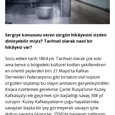
Sergiye konusunu veren sürgün hikâyesini sizden
dinleyebilir miyiz? Tarihsel olarak nasıl bir
hikâyesi var?
Sözü edilen tarih 1864 yılı. Tarihsel olarak çok eski
ama bence o bölgedeki kültürel kodları şekillendiren
en önemli şeylerden biri. 21 Mayıs’ta Kafkas
Dernekleri Federasyonu gibi birtakım sivil toplum
örgütleri toplanıp bu olayın anmasını gerçekleştirdiler.
Kısaca özetlemek gerekirse; Çarlık Rusya’sının Kuzey
Kafkasya’yı ele geçirmek için başlattığı savaş 308 yıl
sürüyor. Kuzey Kafkasyalıların çoğu hayatlarında
savaştan başka bir şey görmeyerek savaşın içine
doğup savaşta ölüyorlar. 1556’da başlayan saldırının