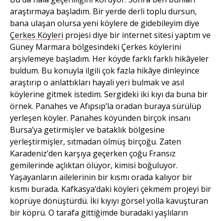
araştırmaya başladım. Bir yerde derli toplu dursun,
bana ulaşan olursa yeni köylere de gidebileyim diye
Çerkes Köyleri
projesi diye bir internet sitesi yaptım ve
Güney Marmara bölgesindeki Çerkes köylerini
arşivlemeye başladım. Her köyde farklı farklı hikâyeler
buldum. Bu konuyla ilgili çok fazla hikâye dinleyince
araştırıp o anlattıkları hayali yeri bulmak ve asıl
köylerine gitmek istedim. Sergideki iki kıyı da buna bir
örnek. Panahes ve Afıpsıp’la oradan buraya sürülüp
yerleşen köyler. Panahes köyünden birçok insanı
Bursa’ya getirmişler ve bataklık bölgesine
yerleştirmişler, sıtmadan ölmüş birçoğu. Zaten
Karadeniz’den karşıya geçerken çoğu Fransız
gemilerinde açlıktan ölüyor, kimisi boğuluyor.
Yaşayanların ailelerinin bir kısmı orada kalıyor bir
kısmı burada. Kafkasya’daki köyleri çekmem projeyi bir
köprüye dönüştürdü. İki kıyıyı görsel yolla kavuşturan
bir köprü. O tarafa gittiğimde buradaki yaşlıların