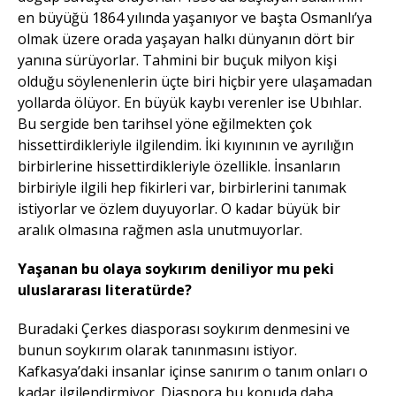
en büyüğü 1864 yılında yaşanıyor ve başta Osmanlı’ya
olmak üzere orada yaşayan halkı dünyanın dört bir
yanına sürüyorlar. Tahmini bir buçuk milyon kişi
olduğu söylenenlerin üçte biri hiçbir yere ulaşamadan
yollarda ölüyor. En büyük kaybı verenler ise Ubıhlar.
Bu sergide ben tarihsel yöne eğilmekten çok
hissettirdikleriyle ilgilendim. İki kıyınının ve ayrılığın
birbirlerine hissettirdikleriyle özellikle. İnsanların
birbiriyle ilgili hep fikirleri var, birbirlerini tanımak
istiyorlar ve özlem duyuyorlar. O kadar büyük bir
aralık olmasına rağmen asla unutmuyorlar.
Yaşanan bu olaya soykırım deniliyor mu peki
uluslararası literatürde?
Buradaki Çerkes diasporası soykırım denmesini ve
bunun soykırım olarak tanınmasını istiyor.
Kafkasya’daki insanlar içinse sanırım o tanım onları o
kadar ilgilendirmiyor. Diaspora bu konuda daha