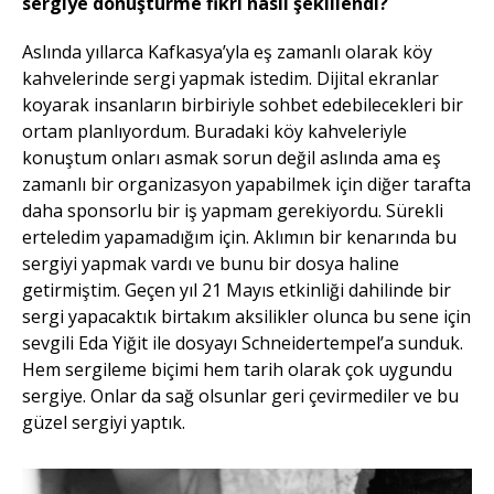
sergiye dönüştürme fikri nasıl şekillendi?
Aslında yıllarca Kafkasya’yla eş zamanlı olarak köy
kahvelerinde sergi yapmak istedim. Dijital ekranlar
koyarak insanların birbiriyle sohbet edebilecekleri bir
ortam planlıyordum. Buradaki köy kahveleriyle
konuştum onları asmak sorun değil aslında ama eş
zamanlı bir organizasyon yapabilmek için diğer tarafta
daha sponsorlu bir iş yapmam gerekiyordu. Sürekli
erteledim yapamadığım için. Aklımın bir kenarında bu
sergiyi yapmak vardı ve bunu bir dosya haline
getirmiştim. Geçen yıl 21 Mayıs etkinliği dahilinde bir
sergi yapacaktık birtakım aksilikler olunca bu sene için
sevgili Eda Yiğit ile dosyayı Schneidertempel’a sunduk.
Hem sergileme biçimi hem tarih olarak çok uygundu
sergiye. Onlar da sağ olsunlar geri çevirmediler ve bu
güzel sergiyi yaptık.